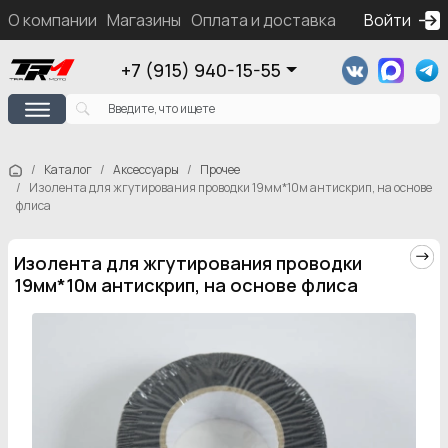
О компании
Магазины
Оплата и доставка
Контакты
Войти
Ка
+7 (915) 940-15-55
Каталог
Аксессуары
Прочее
Изолента для жгутирования проводки 19мм*10м антискрип, на основе
флиса
Изолента для жгутирования проводки
19мм*10м антискрип, на основе флиса