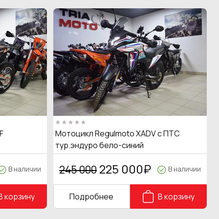
F
Мотоцикл Regulmoto XADV с ПТС
тур.эндуро бело-синий
225 000
₽
245 000
В наличии
В наличии
В корзину
Подробнее
В корзину