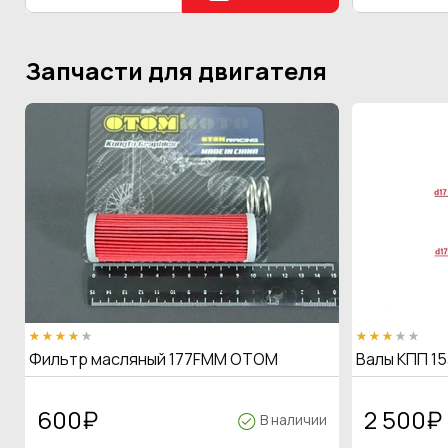
Запчасти для двигателя
Фильтр масляный 177FMM OTOM
Валы КПП 15
600
₽
2 500
₽
В наличии