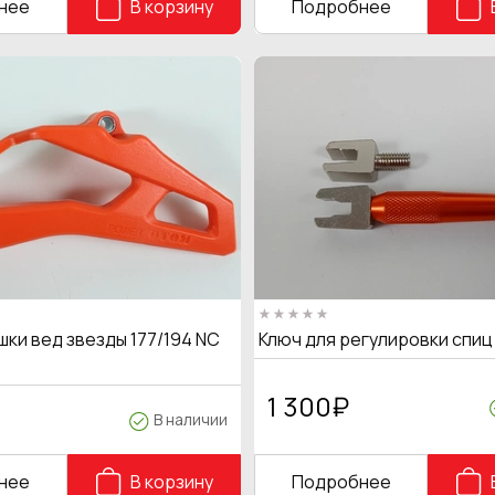
нее
В корзину
Подробнее
ки вед звезды 177/194 NC
Ключ для регулировки спи
1 300
₽
В наличии
нее
В корзину
Подробнее