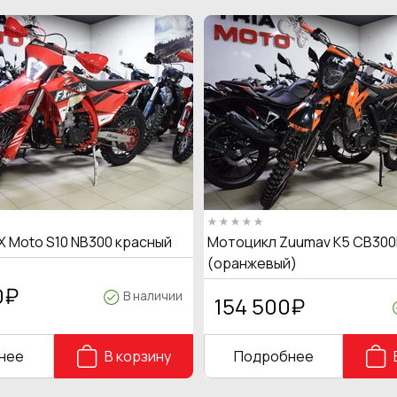
X Moto S10 NB300 красный
Мотоцикл Zuumav K5 CB300
(оранжевый)
0
₽
В наличии
154 500
₽
нее
В корзину
Подробнее