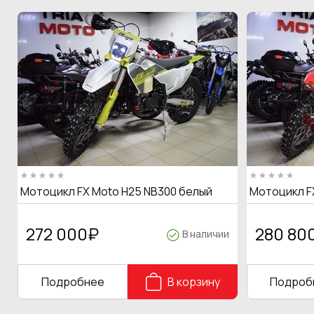
Мотоцикл FX Moto H25 NB300 белый
Мотоцикл F
272 000
₽
280 80
В наличии
Подробнее
В корзину
Подроб