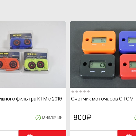
ушного фильтра KTM с 2016-
Счетчик моточасов OTOM
800
₽
В наличии