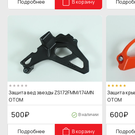
Подробнее
В корзину
Подроб
Защита вед звезды ZS172FMM/174MN
Защита крыш
OTOM
OTOM
500
₽
600
₽
В наличии
Подробнее
В корзину
Подроб