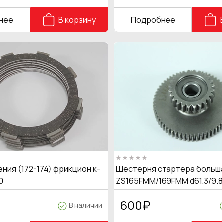
нее
В корзину
Подробнее
ния (172-174) фрикцион к-
Шестерня стартера больш
0
ZS165FMM/169FMM d61.3/9.8
600
₽
В наличии