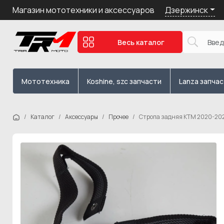
Дзержинск
Магазин мототехники и аксессуаров
Весь каталог
Мототехника
Koshine, szc запчасти
Lanza запча
Каталог
Аксессуары
Прочее
Стропа задняя KTM 2020-202