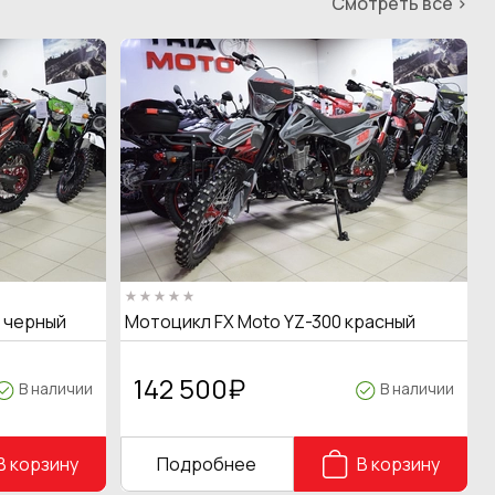
Смотреть все >
T черный
Мотоцикл FX Moto YZ-300 красный
142 500
₽
В наличии
В наличии
В корзину
Подробнее
В корзину