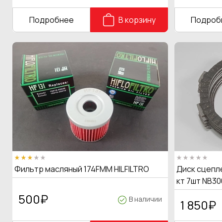
Подробнее
В корзину
Подроб
Фильтр масляный 174FMM HILFILTRO
Диск сцепле
кт 7шт NB30
500
₽
В наличии
1 850
₽