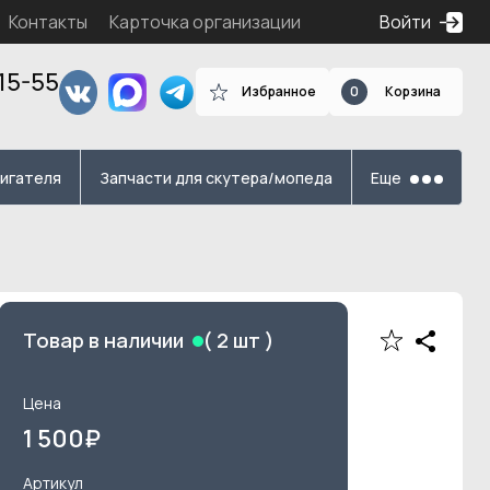
Контакты
Карточка организации
Войти
15-55
Избранное
0
Корзина
я
вигателя
Запчасти для скутера/мопеда
Еще
Товар в наличии
(
2
шт )
Цена
1 500
₽
Артикул