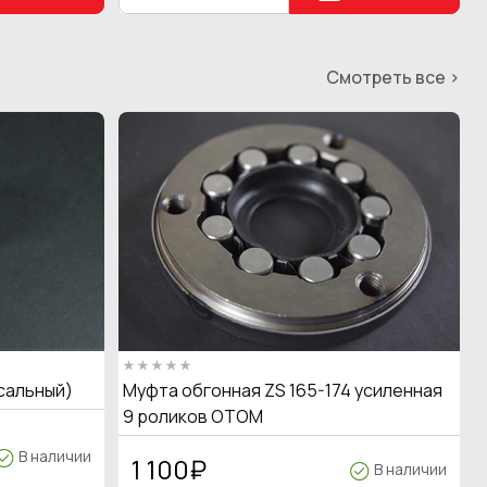
Смотреть все >
сальный)
Муфта обгонная ZS 165-174 усиленная
9 роликов OTOM
В наличии
1 100
₽
В наличии