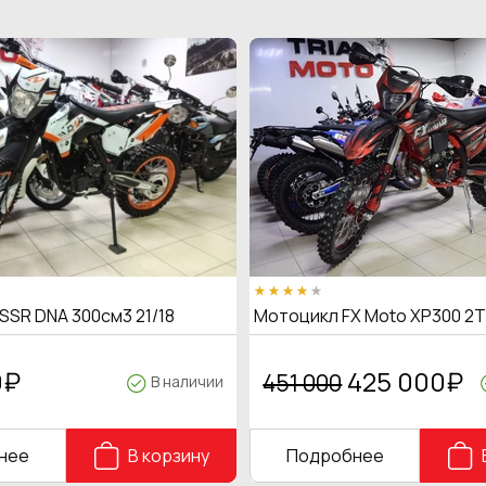
SSR DNA 300см3 21/18
Мотоцикл FX Moto XP300 2
0
₽
425 000
₽
451 000
В наличии
нее
В корзину
Подробнее