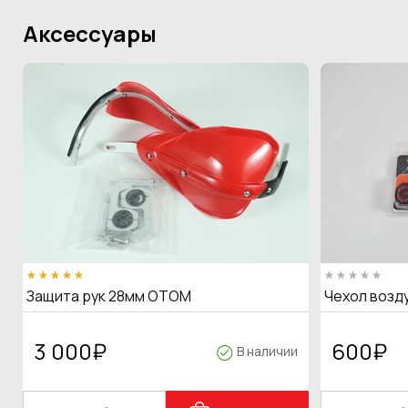
Аксессуары
Защита рук 28мм OTOM
Чехол возд
3 000
₽
600
₽
В наличии