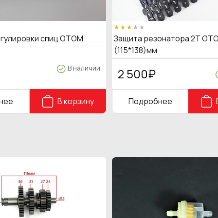
егулировки спиц OTOM
Защита резонатора 2Т OTO
(115*138)мм
В наличии
2 500
₽
нее
В корзину
Подробнее