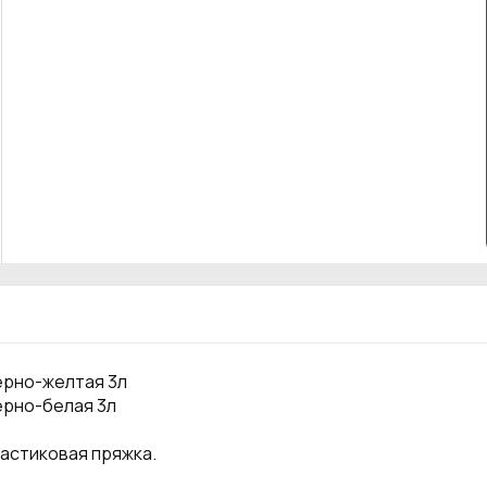
ерно-желтая 3л
ерно-белая 3л
ластиковая пряжка.
.