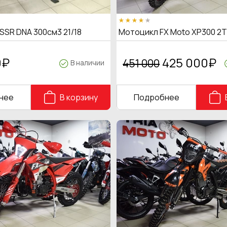
SSR DNA 300см3 21/18
Мотоцикл FX Moto XP300 2
0
₽
425 000
₽
451 000
В наличии
нее
В корзину
Подробнее