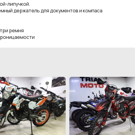
ой-липучкой.
емный держатель для документов и компаса
утри ремня
опроницаемости