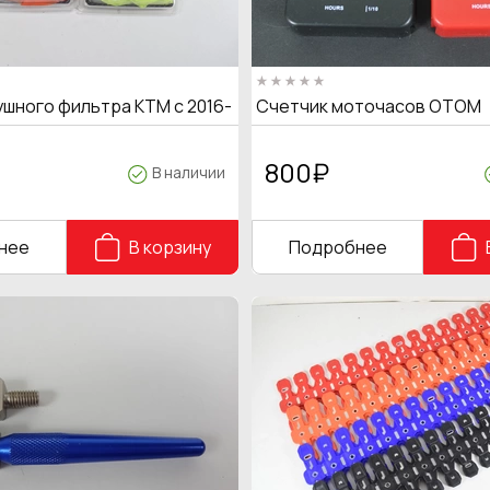
ушного фильтра KTM с 2016-
Счетчик моточасов OTOM
800
₽
В наличии
нее
В корзину
Подробнее