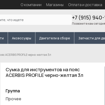
О компании
Магазины
Оплата и доставка
+7 (915) 940-
Позвоните нам сегодн
сти
Аксессуары
Двигатели в сборе
Запчасти для д
ояс ACERBIS PROFILE черно-желтая 3л
Сумка для инструментов на пояс
ACERBIS PROFILE черно-желтая 3л
Группа
Прочее