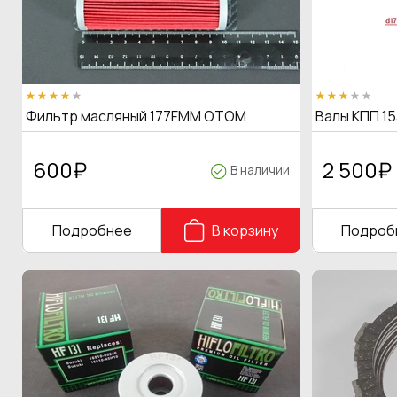
Фильтр масляный 177FMM OTOM
Валы КПП 15
600
₽
2 500
₽
В наличии
Подробнее
В корзину
Подроб