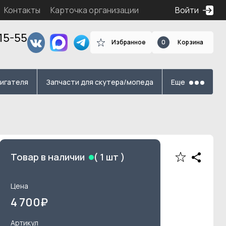
Контакты
Карточка организации
Войти
15-55
Избранное
0
Корзина
я
вигателя
Запчасти для скутера/мопеда
Еще
Товар в наличии
(
1
шт )
Цена
4 700
₽
Артикул