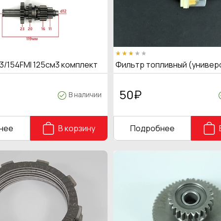
3/154FMI 125см3 комплект
Фильтр топливный (универ
50
₽
В наличии
нее
В корзину
Подробнее