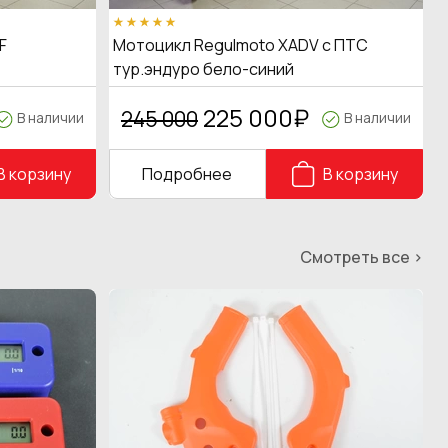
F
Мотоцикл Regulmoto XADV с ПТС
тур.эндуро бело-синий
225 000
₽
245 000
В наличии
В наличии
В корзину
Подробнее
В корзину
Смотреть все >