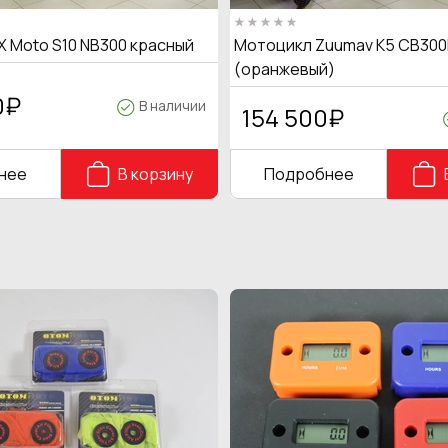
X Moto S10 NB300 красный
Мотоцикл Zuumav K5 CB300
(оранжевый)
0
₽
В наличии
154 500
₽
нее
В корзину
Подробнее