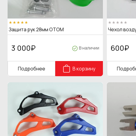
Защита рук 28мм OTOM
Чехол возд
3 000
₽
600
₽
В наличии
Подробнее
В корзину
Подроб