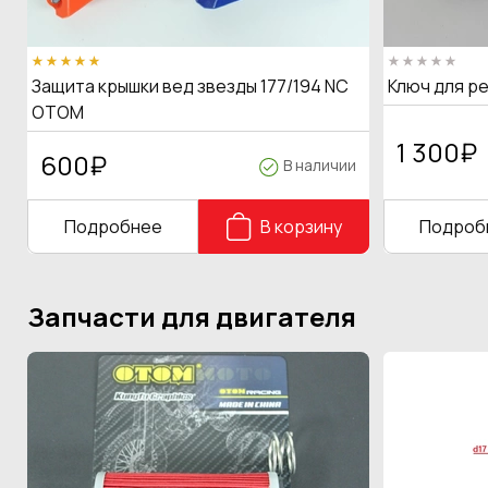
Защита крышки вед звезды 177/194 NC
Ключ для р
OTOM
1 300
₽
600
₽
В наличии
Подробнее
В корзину
Подроб
Запчасти для двигателя