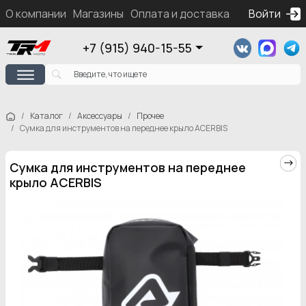
О компании
Магазины
Оплата и доставка
Контакты
Войти
Ка
+7 (915) 940-15-55
Каталог
Аксессуары
Прочее
Сумка для инструментов на переднее крыло ACERBIS
Сумка для инструментов на переднее
крыло ACERBIS