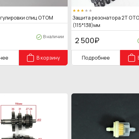
егулировки спиц OTOM
Защита резонатора 2Т OTO
(115*138)мм
В наличии
2 500
₽
нее
В корзину
Подробнее