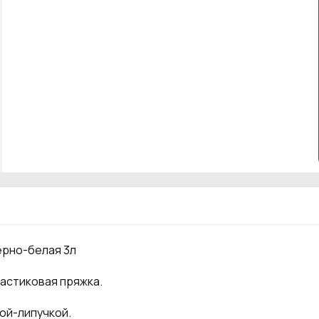
ерно-белая 3л
ластиковая пряжка.
.
ой-липучкой.