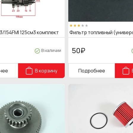
3/154FMI 125см3 комплект
Фильтр топливный (универ
50
₽
В наличии
нее
В корзину
Подробнее