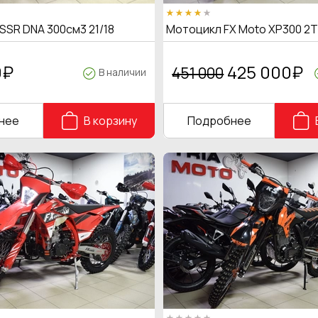
SSR DNA 300см3 21/18
Мотоцикл FX Moto XP300 2
0
₽
425 000
₽
451 000
В наличии
нее
В корзину
Подробнее