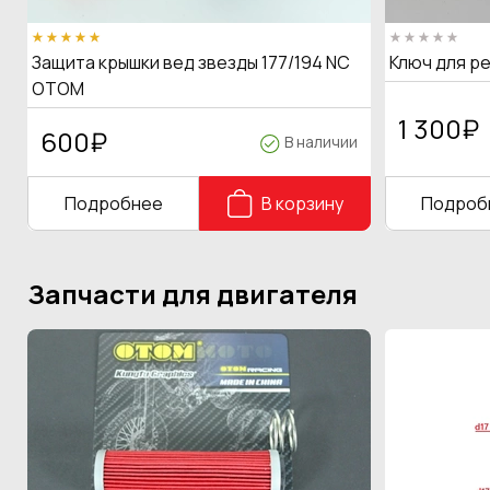
Защита крышки вед звезды 177/194 NC
Ключ для р
OTOM
1 300
₽
600
₽
В наличии
Подробнее
В корзину
Подроб
Запчасти для двигателя