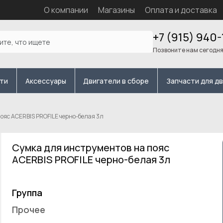
О компании
Магазины
Оплата и доставка
+7 (915) 940-
Позвоните нам сегодн
сти
Аксессуары
Двигатели в сборе
Запчасти для д
ояс ACERBIS PROFILE черно-белая 3л
Сумка для инструментов на пояс
ACERBIS PROFILE черно-белая 3л
Группа
Прочее