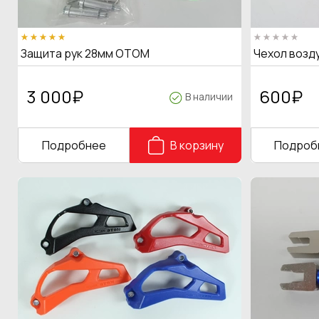
Защита рук 28мм OTOM
Чехол возд
3 000
₽
600
₽
В наличии
Подробнее
В корзину
Подроб