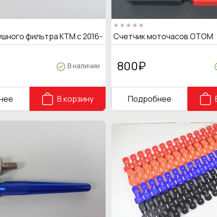
ушного фильтра KTM с 2016-
Счетчик моточасов OTOM
800
₽
В наличии
нее
В корзину
Подробнее