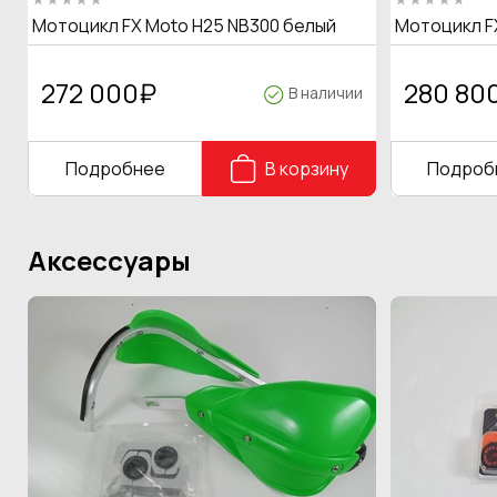
Мотоцикл FX Moto H25 NB300 белый
Мотоцикл F
272 000
₽
280 80
В наличии
Подробнее
В корзину
Подроб
Аксессуары