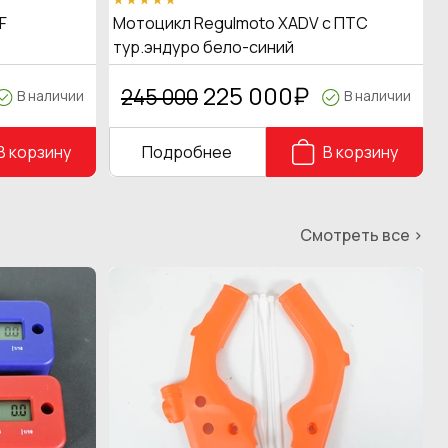
F
Мотоцикл Regulmoto XADV с ПТС
тур.эндуро бело-синий
225 000
₽
245 000
В наличии
В наличии
В корзину
Подробнее
В корзину
Смотреть все >