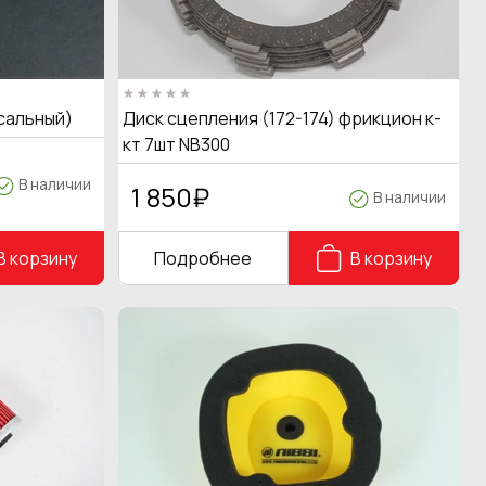
сальный)
Диск сцепления (172-174) фрикцион к-
кт 7шт NB300
В наличии
1 850
₽
В наличии
В корзину
Подробнее
В корзину