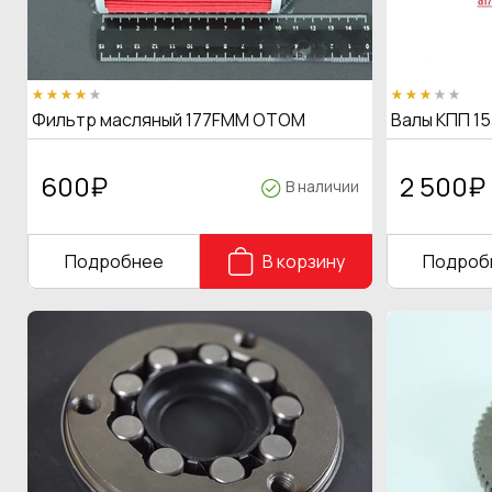
Фильтр масляный 177FMM OTOM
Валы КПП 15
600
₽
2 500
₽
В наличии
Подробнее
В корзину
Подроб