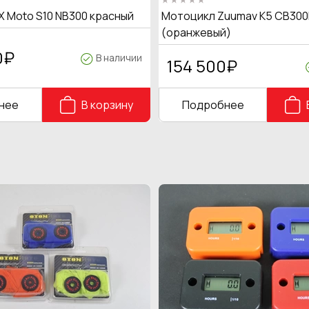
X Moto S10 NB300 красный
Мотоцикл Zuumav K5 CB300
(оранжевый)
0
₽
В наличии
154 500
₽
нее
В корзину
Подробнее