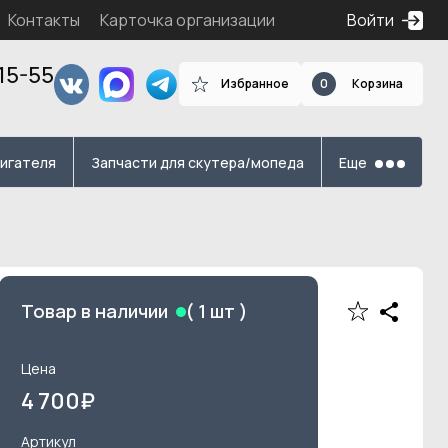
Контакты
Карточка организации
Войти
15-55
Избранное
0
Корзина
я
вигателя
Запчасти для скутера/мопеда
Еще
Товар в наличии
(
1
шт )
Цена
4 700
₽
Артикул