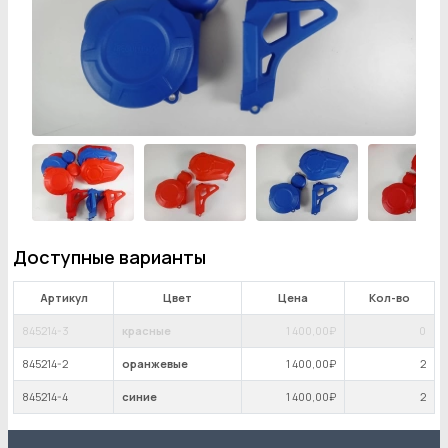
Доступные варианты
Артикул
Цвет
Цена
Кол-во
845214-3
красные
1 400
,00₽
0
845214-2
оранжевые
1 400
,00₽
2
845214-4
синие
1 400
,00₽
2