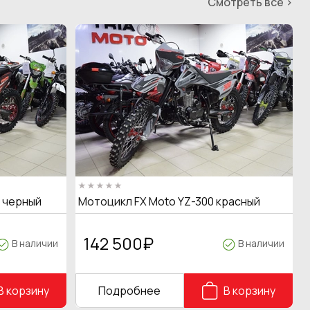
Смотреть все >
T черный
Мотоцикл FX Moto YZ-300 красный
142 500
₽
В наличии
В наличии
В корзину
Подробнее
В корзину