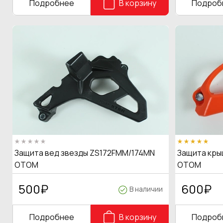
Подробнее
В корзину
Подроб
Защита вед звезды ZS172FMM/174MN
Защита крыш
OTOM
OTOM
500
₽
600
₽
В наличии
Подробнее
В корзину
Подроб