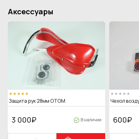
Аксессуары
Защита рук 28мм OTOM
Чехол возд
3 000
₽
600
₽
В наличии