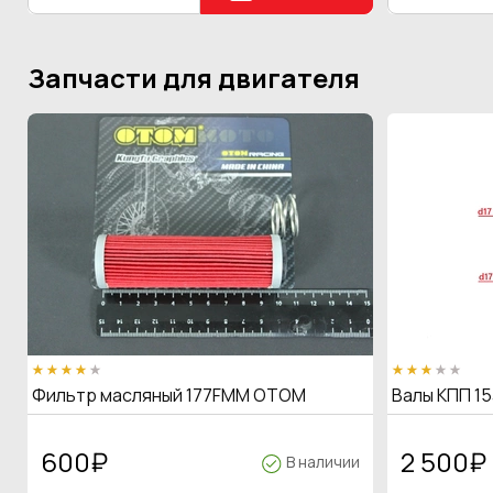
Запчасти для двигателя
Фильтр масляный 177FMM OTOM
Валы КПП 15
600
₽
2 500
₽
В наличии