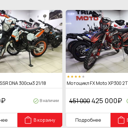
SSR DNA 300см3 21/18
Мотоцикл FX Moto XP300 2
0
₽
425 000
₽
451 000
В наличии
нее
В корзину
Подробнее