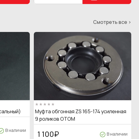
Смотреть все >
сальный)
Муфта обгонная ZS 165-174 усиленная
9 роликов OTOM
В наличии
1 100
₽
В наличии