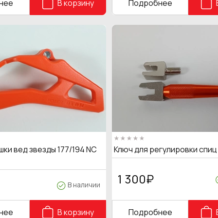
нее
В корзину
Подробнее
ки вед звезды 177/194 NC
Ключ для регулировки спи
1 300
₽
В наличии
нее
В корзину
Подробнее