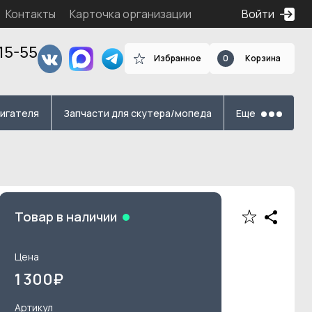
Контакты
Карточка организации
Войти
15-55
Избранное
0
Корзина
я
вигателя
Запчасти для скутера/мопеда
Еще
Товар в наличии
Цена
1 300
₽
Артикул