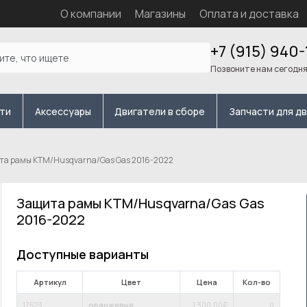
О компании
Магазины
Оплата и доставка
+7 (915) 940-
Позвоните нам сегодн
сти
Аксессуары
Двигатели в сборе
Запчасти для д
та рамы KTM/Husqvarna/Gas Gas 2016-2022
Защита рамы KTM/Husqvarna/Gas Gas
2016-2022
Доступные варианты
Артикул
Цвет
Цена
Кол-во
17523
оранжевые
1 300
,00₽
0