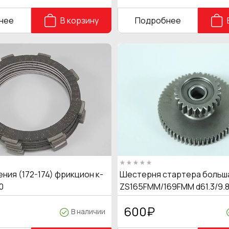
нее
В корзину
Подробнее
ния (172-174) фрикцион к-
Шестерня стартера больш
0
ZS165FMM/169FMM d61.3/9.8
600
₽
В наличии