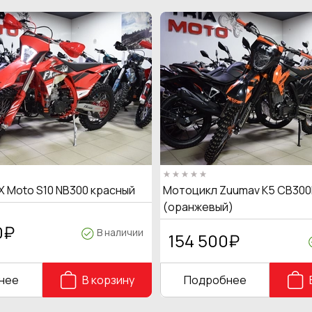
X Moto S10 NB300 красный
Мотоцикл Zuumav K5 CB300
(оранжевый)
0
₽
В наличии
154 500
₽
нее
В корзину
Подробнее