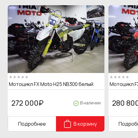
Мотоцикл FX Moto H25 NB300 белый
Мотоцикл F
272 000
₽
280 80
В наличии
Подробнее
В корзину
Подроб