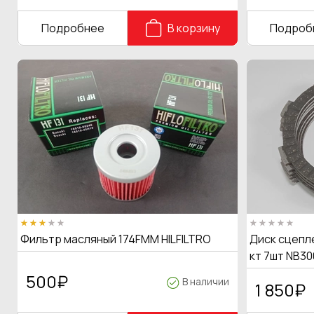
Подробнее
В корзину
Подроб
Фильтр масляный 174FMM HILFILTRO
Диск сцепле
кт 7шт NB30
500
₽
В наличии
1 850
₽