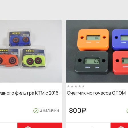
ушного фильтра KTM с 2016-
Счетчик моточасов OTOM
800
₽
В наличии