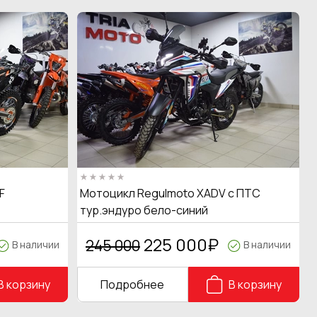
F
Мотоцикл Regulmoto XADV с ПТС
тур.эндуро бело-синий
225 000
₽
245 000
В наличии
В наличии
В корзину
Подробнее
В корзину