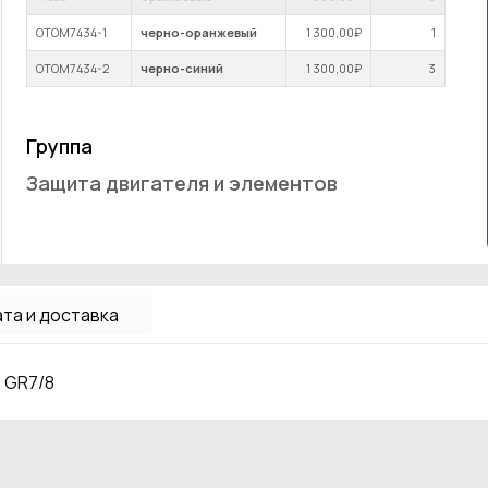
OTOM7434-1
черно-оранжевый
1 300
,00₽
1
OTOM7434-2
черно-синий
1 300
,00₽
3
Группа
Защита двигателя и элементов
та и доставка
o GR7/8