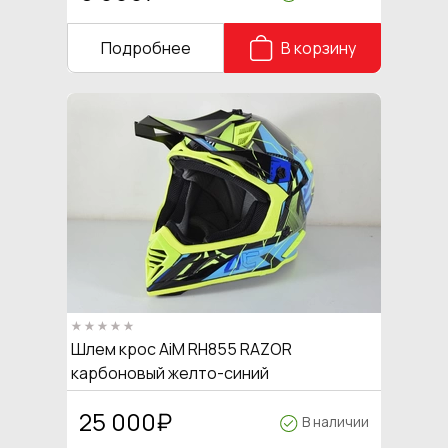
Подробнее
В корзину
Шлем крос AiM RH855 RAZOR
карбоновый желто-синий
25 000
₽
В наличии