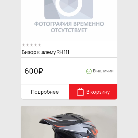
Визор к шлему RH 111
600
₽
В наличии
Подробнее
В корзину