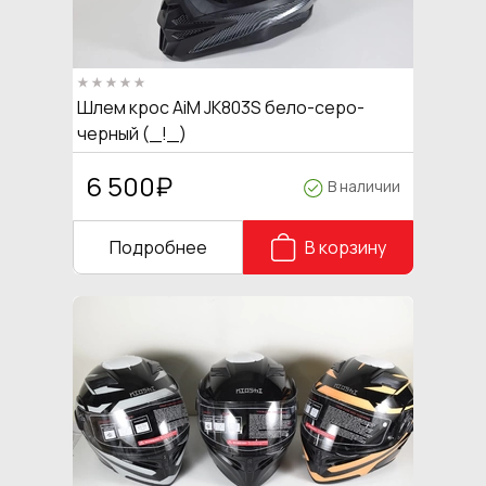
Шлем крос AiM JK803S бело-серо-
черный (_!_)
6 500
₽
В наличии
Подробнее
В корзину