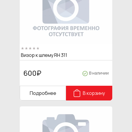
Визор к шлему RH 311
600
₽
В наличии
Подробнее
В корзину