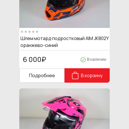
Шлем мотард подростковый AIM JK802Y
оранжево-синий
6 000
₽
В наличии
Подробнее
В корзину