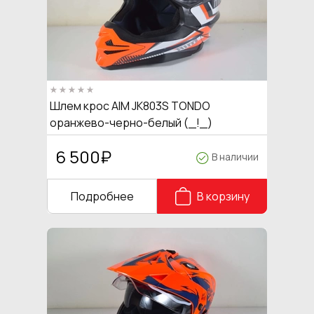
Шлем крос AIM JK803S TONDO
оранжево-черно-белый (_!_)
6 500
₽
В наличии
Подробнее
В корзину