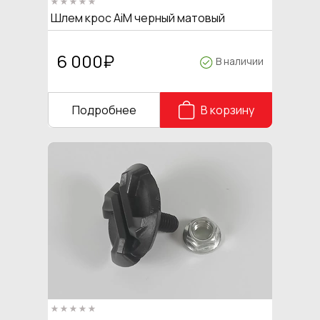
Шлем крос AiM черный матовый
6 000
₽
В наличии
Подробнее
В корзину