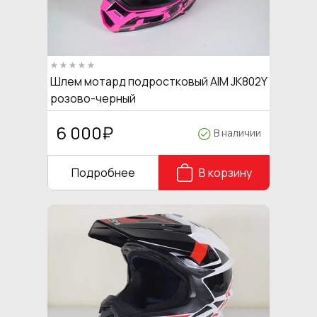
Шлем мотард подростковый AIM JK802Y
розово-черный
6 000
₽
В наличии
Подробнее
В корзину