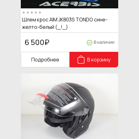
Шлем крос AIM JK803S TONDO сине-
желто-белый (_!_)
6 500
₽
В наличии
Подробнее
В корзину