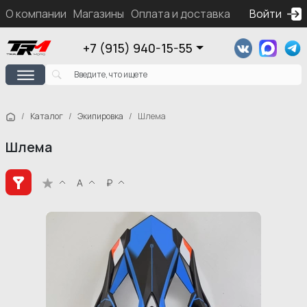
О компании
Магазины
Оплата и доставка
Контакты
Войти
Ка
+7 (915) 940-15-55
Каталог
Экипировка
Шлема
Шлема
А
₽