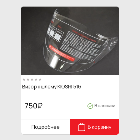
Визор к шлему KIOSHI 516
750
₽
В наличии
Подробнее
В корзину