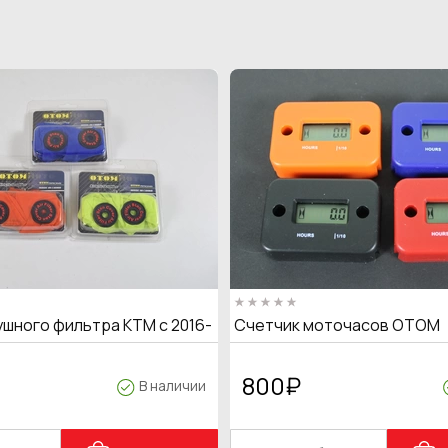
ушного фильтра KTM с 2016-
Счетчик моточасов OTOM
800
₽
В наличии