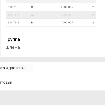
304173-5
S
4 000
,00₽
2
304173-8
XL
4 000
,00₽
0
304173-6
M
4 000
,00₽
2
Группа
Шлема
та и доставка
матовый