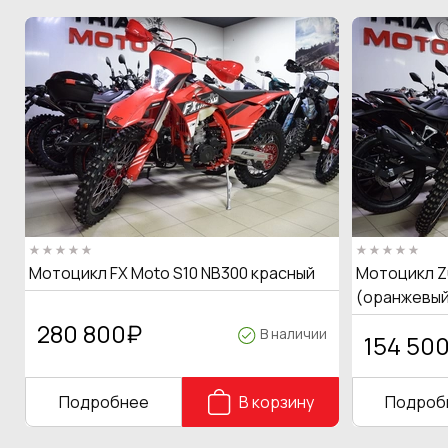
Мотоцикл FX Moto S10 NB300 красный
Мотоцикл Z
(оранжевый
280 800
₽
В наличии
154 50
Подробнее
В корзину
Подроб