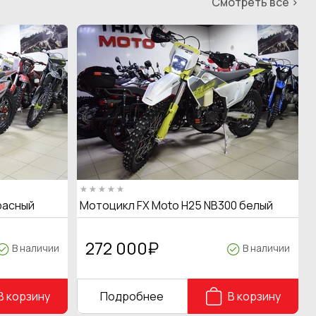
Смотреть все >
расный
Мотоцикл FX Moto H25 NB300 белый
272 000
₽
В наличии
В наличии
В корзину
Подробнее
В корзину