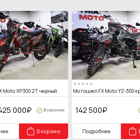
X Moto XP300 2T черный
Мотоцикл FX Moto YZ-300 к
425 000
₽
142 500
₽
В наличии
нее
В корзину
Подробнее