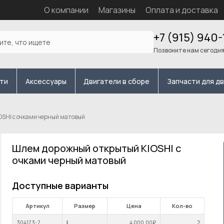
О компании
Магазины
Оплата и доставка
+7 (915) 940-
Позвоните нам сегодн
сти
Аксессуары
Двигатели в сборе
Запчасти для д
SHI с очками черный матовый
Шлем дорожный открытый KIOSHI с
очками черный матовый
Доступные варианты
Артикул
Размер
Цена
Кол-во
304173-7
L
4 000
,00₽
2