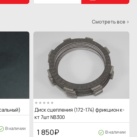
Смотреть все >
сальный)
Диск сцепления (172-174) фрикцион к-
кт 7шт NB300
В наличии
1 850
₽
В наличии