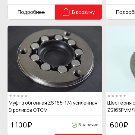
Подробнее
В корзину
Подроб
Муфта обгонная ZS 165-174 усиленная
Шестерня с
9 роликов OTOM
ZS165FMM/1
1 100
₽
600
₽
В наличии