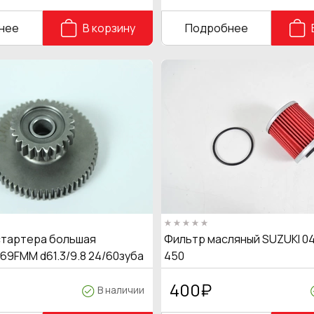
нее
В корзину
Подробнее
тартера большая
Фильтр масляный SUZUKI 04
69FMM d61.3/9.8 24/60зуба
450
400
₽
В наличии