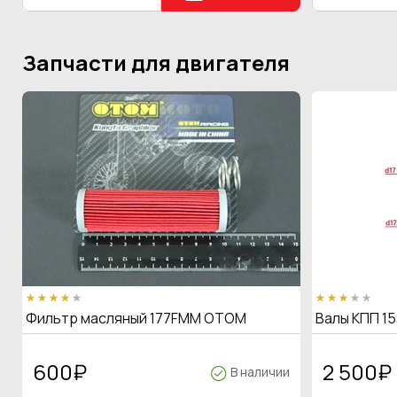
Запчасти для двигателя
Фильтр масляный 177FMM OTOM
Валы КПП 15
600
₽
2 500
₽
В наличии