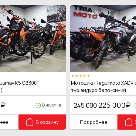
uumav K5 CB300F
Мотоцикл Regulmoto XADV 
)
тур.эндуро бело-синий
0
₽
225 000
₽
245 000
В наличии
нее
В корзину
Подробнее