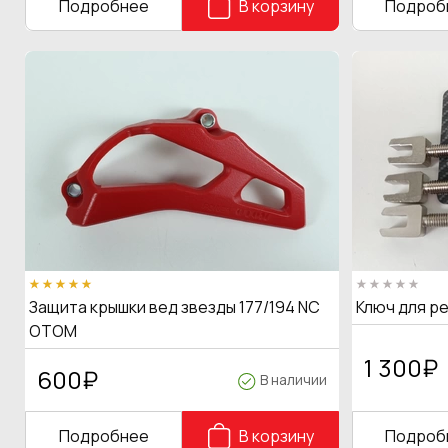
Подробнее
В корзину
Подроб
Защита крышки вед звезды 177/194 NC
Ключ для р
OTOM
1 300
₽
600
₽
В наличии
Подробнее
В корзину
Подроб