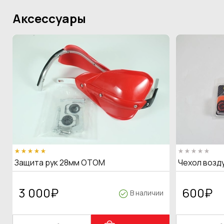
Аксессуары
Защита рук 28мм OTOM
Чехол возд
3 000
₽
600
₽
В наличии