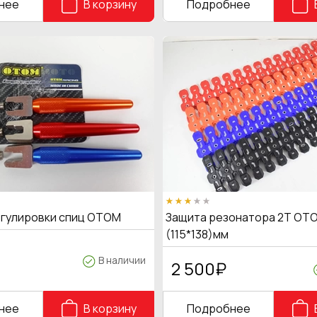
нее
В корзину
Подробнее
егулировки спиц OTOM
Защита резонатора 2Т OTO
(115*138)мм
В наличии
2 500
₽
нее
В корзину
Подробнее