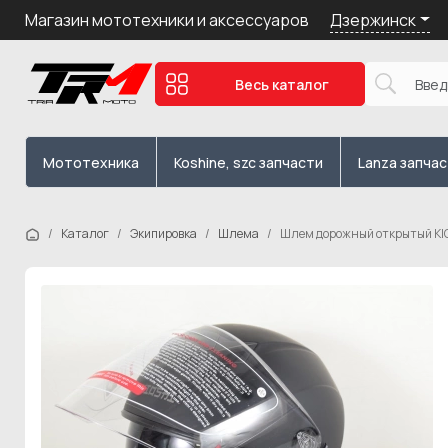
Дзержинск
Магазин мототехники и аксессуаров
Весь каталог
Мототехника
Koshine, szc запчасти
Lanza запча
Каталог
Экипировка
Шлема
Шлем дорожный открытый KIO