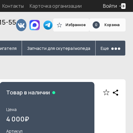
Контакты
Карточка организации
Войти
15-55
Избранное
0
Корзина
я
вигателя
Запчасти для скутера/мопеда
Еще
Товар в наличии
Цена
4 000
₽
Артикул