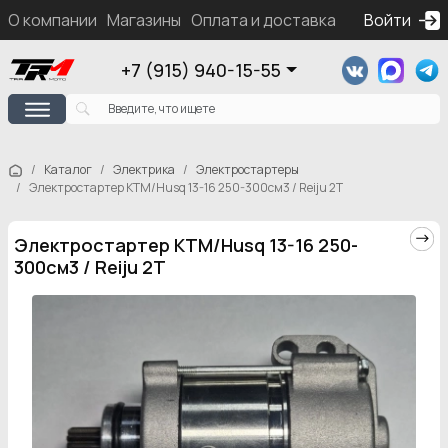
О компании
Магазины
Оплата и доставка
Контакты
Войти
Ка
+7 (915) 940-15-55
Каталог
Электрика
Электростартеры
Электростартер KTM/Husq 13-16 250-300см3 / Reiju 2T
Электростартер KTM/Husq 13-16 250-
300см3 / Reiju 2T