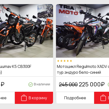
uumav K5 CB300F
Мотоцикл Regulmoto XADV 
)
тур.эндуро бело-синий
0
₽
225 000
₽
245 000
В наличии
нее
В корзину
Подробнее