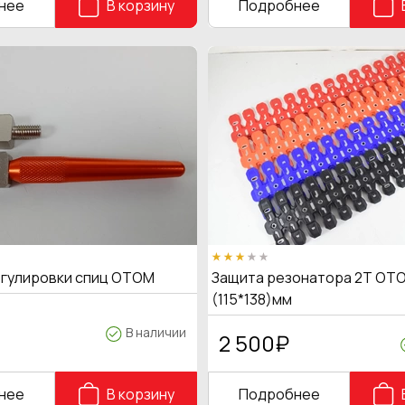
нее
В корзину
Подробнее
егулировки спиц OTOM
Защита резонатора 2Т OTO
(115*138)мм
В наличии
2 500
₽
нее
В корзину
Подробнее