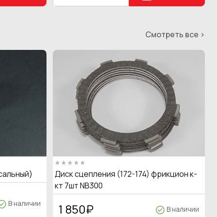
Смотреть все >
сальный)
Диск сцепления (172-174) фрикцион к-
кт 7шт NB300
В наличии
1 850
₽
В наличии