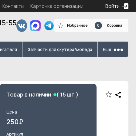
Контакты
Карточка организации
Войти
15-55
Избранное
0
Корзина
я
вигателя
Запчасти для скутера/мопеда
Еще
Товар в наличии
(
15
шт )
Цена
250
₽
Артикул