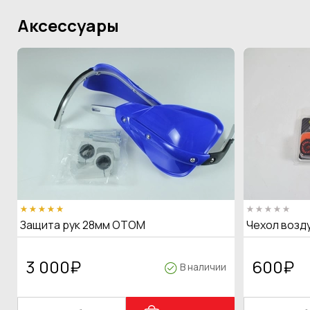
Аксессуары
Защита рук 28мм OTOM
Чехол возд
3 000
₽
600
₽
В наличии