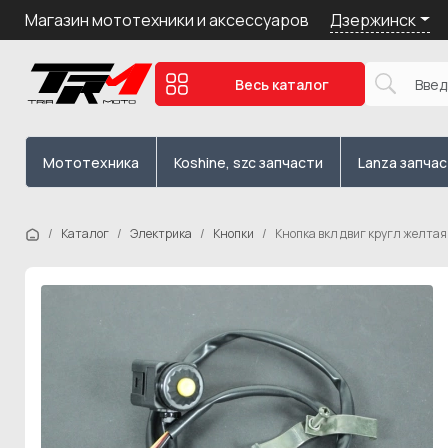
Дзержинск
Магазин мототехники и аксессуаров
Весь каталог
Мототехника
Koshine, szc запчасти
Lanza запча
Каталог
Электрика
Кнопки
Кнопка вкл двиг кругл желтая