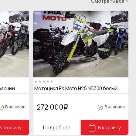
Смотреть все >
расный
Мотоцикл FX Moto H25 NB300 белый
272 000
₽
В наличии
В наличии
В корзину
Подробнее
В корзину