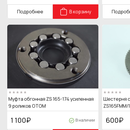
Подробнее
В корзину
Подроб
Муфта обгонная ZS 165-174 усиленная
Шестерня с
9 роликов OTOM
ZS165FMM/1
1 100
₽
600
₽
В наличии