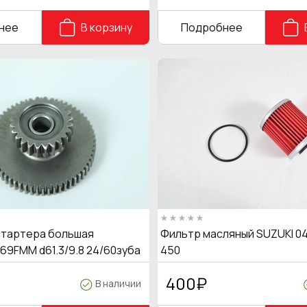
нее
В корзину
Подробнее
тартера большая
Фильтр масляный SUZUKI 04
69FMM d61.3/9.8 24/60зуба
450
400
₽
В наличии