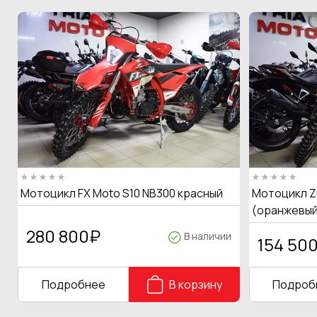
Мотоцикл FX Moto S10 NB300 красный
Мотоцикл Z
(оранжевый
280 800
₽
В наличии
154 50
Подробнее
В корзину
Подроб