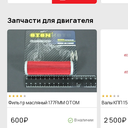
Запчасти для двигателя
Фильтр масляный 177FMM OTOM
Валы КПП 15
600
₽
2 500
₽
В наличии