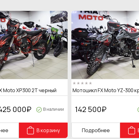
X Moto XP300 2T черный
Мотоцикл FX Moto YZ-300 к
425 000
₽
142 500
₽
В наличии
нее
В корзину
Подробнее