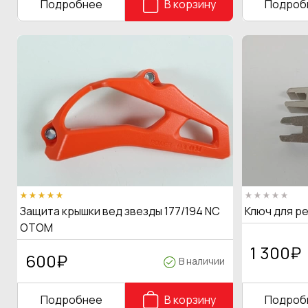
Подробнее
В корзину
Подроб
Защита крышки вед звезды 177/194 NC
Ключ для р
OTOM
1 300
₽
600
₽
В наличии
Подробнее
В корзину
Подроб