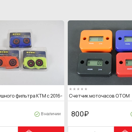
ушного фильтра KTM с 2016-
Счетчик моточасов OTOM
800
₽
В наличии