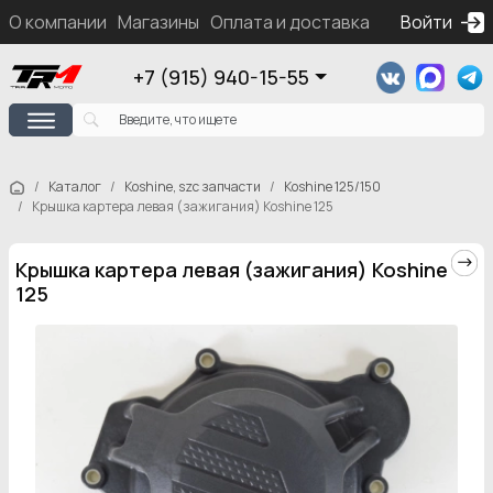
О компании
Магазины
Оплата и доставка
Контакты
Войти
Ка
+7 (915) 940-15-55
Каталог
Koshine, szc запчасти
Koshine 125/150
Крышка картера левая (зажигания) Koshine 125
Крышка картера левая (зажигания) Koshine
125