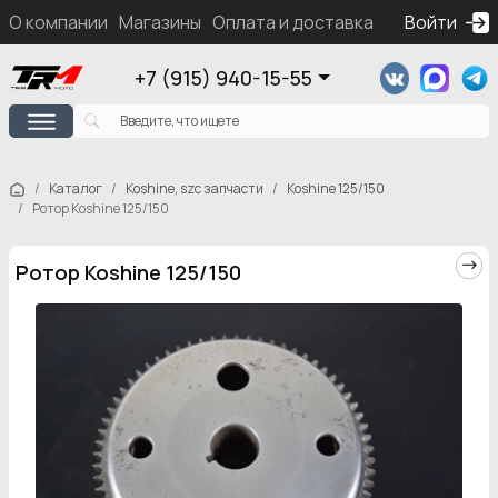
О компании
Магазины
Оплата и доставка
Контакты
Войти
Ка
+7 (915) 940-15-55
Каталог
Koshine, szc запчасти
Koshine 125/150
Ротор Koshine 125/150
Ротор Koshine 125/150