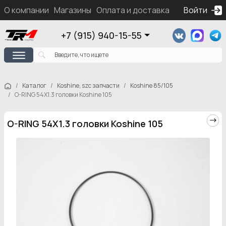
О компании
Магазины
Оплата и доставка
Контакты
Войти
Ка
+7 (915) 940-15-55
Каталог
Koshine, szc запчасти
Koshine 85/105
O-RING 54X1.3 головки Koshine 105
O-RING 54X1.3 головки Koshine 105