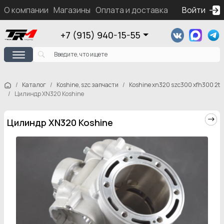
О компании
Магазины
Оплата и доставка
Контакты
Войти
Ка
+7 (915) 940-15-55
Каталог
Koshine, szc запчасти
Koshine xn320 szc300 xfh300 2t
Цилиндр XN320 Koshine
Цилиндр XN320 Koshine