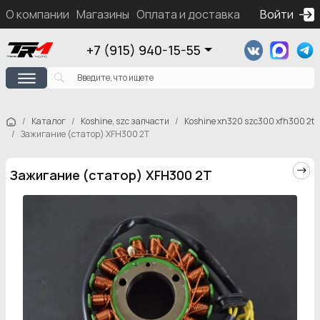
О компании
Магазины
Оплата и доставка
Контакты
Войти
Ка
+7 (915) 940-15-55
Каталог
Koshine, szc запчасти
Koshine xn320 szc300 xfh300 2t
Зажигание (статор) XFH300 2T
Зажигание (статор) XFH300 2T