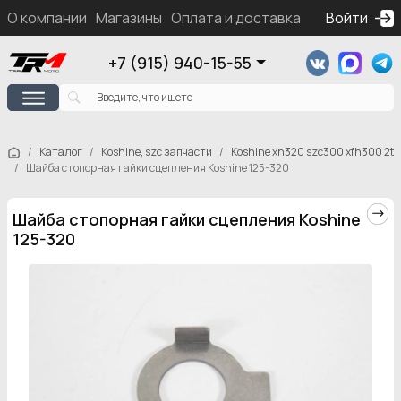
О компании
Магазины
Оплата и доставка
Контакты
Войти
Ка
+7 (915) 940-15-55
Каталог
Koshine, szc запчасти
Koshine xn320 szc300 xfh300 2t
Шайба стопорная гайки сцепления Koshine 125-320
Шайба стопорная гайки сцепления Koshine
125-320