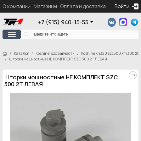
О компании
Магазины
Оплата и доставка
Контакты
Войти
Ка
+7 (915) 940-15-55
Каталог
Koshine, szc запчасти
Koshine xn320 szc300 xfh300 2t
Шторки мощностные НЕ КОМПЛЕКТ SZC 300 2T ЛЕВАЯ
Шторки мощностные НЕ КОМПЛЕКТ SZC
300 2T ЛЕВАЯ