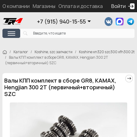
О компании
Магазины
Оплата и доставка
Контакты
Войти
Ка
+7 (915) 940-15-55
Каталог
Koshine, szc запчасти
Koshine xn320 szc300 xfh300 2t
Валы КПП комплект в сборе GR8, KAMAX, Hengjian 300 2Т
(первичный+вторичный) SZC
Валы КПП комплект в сборе GR8, KAMAX,
Hengjian 300 2Т (первичный+вторичный)
SZC