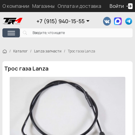
О компании
Магазины
Оплата и доставка
Контакты
Войти
Ка
+7 (915) 940-15-55
Каталог
Lanza запчасти
Трос газа Lanza
Трос газа Lanza