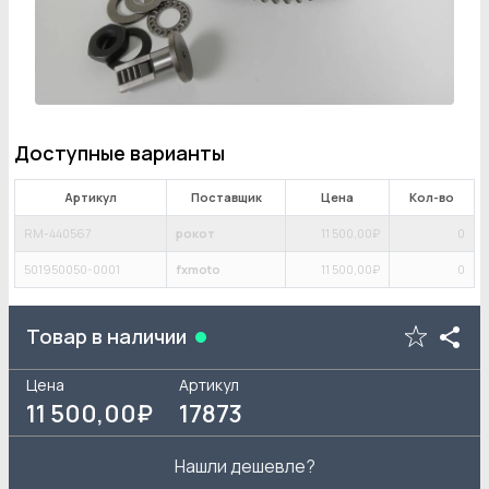
Доступные варианты
Артикул
Поставщик
Цена
Кол-во
RM-440567
рокот
11 500
,00₽
0
501950050-0001
fxmoto
11 500
,00₽
0
Товар в наличии
Цена
Артикул
11 500
,00₽
17873
Нашли дешевле?