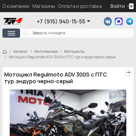
О компании
Магазины
Оплата и доставка
Контакты
Войти
Ка
+7 (915) 940-15-55
Каталог
Мототехника
Мотоциклы
Мотоцикл Regulmoto ADV 300S с ПТС тур.эндуро черно-серый
Мотоцикл Regulmoto ADV 300S с ПТС
тур.эндуро черно-серый