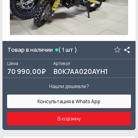
Товар в наличии
(
1
шт )
Цена
Артикул
70 990
,00₽
B0K7AA020AYH1
Нашли дешевле?
Консультация в Whats App
В корзину