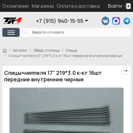
О компании
Магазины
Оплата и доставка
Контакты
Войти
Ка
+7 (915) 940-15-55
Каталог
Обода, ступицы
Спицы
Спицы+ниппеля 17" 219*3.0 к-кт 16шт передние внутренние черные
Спицы+ниппеля 17" 219*3.0 к-кт 16шт
передние внутренние черные