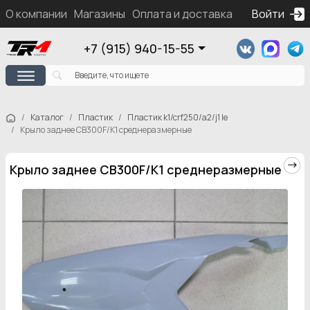
О компании
Магазины
Оплата и доставка
Контакты
Войти
Ка
+7 (915) 940-15-55
Каталог
Пластик
Пластик k1/crf250/a2/j1 le
Крыло заднее CB300F/K1 среднеразмерные
Крыло заднее CB300F/K1 среднеразмерные