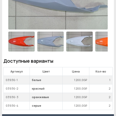
Доступные варианты
Артикул
Цвет
Цена
Кол-во
03936-1
белые
1 200
,00₽
1
03936-2
красный
1 200
,00₽
2
03936-3
оранжевые
1 200
,00₽
2
03936-4
серые
1 200
,00₽
2