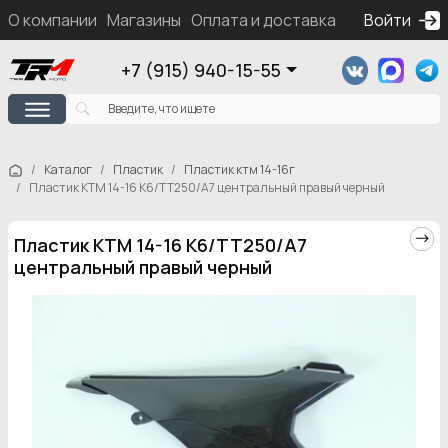
О компании
Магазины
Оплата и доставка
Контакты
Войти
Ка
+7 (915) 940-15-55
Каталог
Пластик
Пластик ктм 14-16г
Пластик КТМ 14-16 К6/ТТ250/А7 центральный правый черный
Пластик КТМ 14-16 К6/ТТ250/А7
центральный правый черный