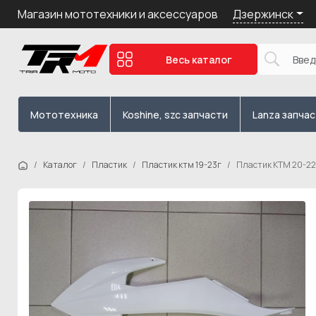
Дзержинск
Магазин мототехники и аксессуаров
Весь каталог
Мототехника
Koshine, szc запчасти
Lanza запча
Каталог
Пластик
Пластик ктм 19-23г
Пластик КТМ 20-22