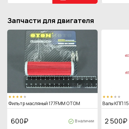
Запчасти для двигателя
Фильтр масляный 177FMM OTOM
Валы КПП 15
600
₽
2 500
₽
В наличии