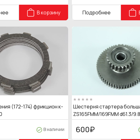
нее
В корзину
Подробнее
ния (172-174) фрикцион к-
Шестерня стартера больш
0
ZS165FMM/169FMM d61.3/9.8
600
₽
В наличии