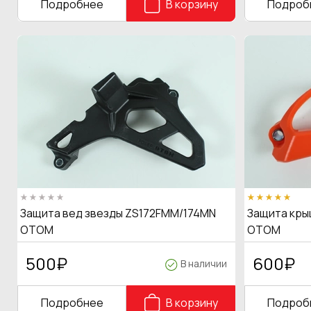
Подробнее
В корзину
Подроб
Защита вед звезды ZS172FMM/174MN
Защита крыш
OTOM
OTOM
500
₽
600
₽
В наличии
Подробнее
В корзину
Подроб