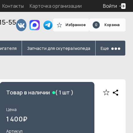
Контакты
Карточка организации
Войти
15-55
Избранное
0
Корзина
я
вигателя
Запчасти для скутера/мопеда
Еще
Товар в наличии
(
1
шт )
Цена
1 400
₽
Артикул