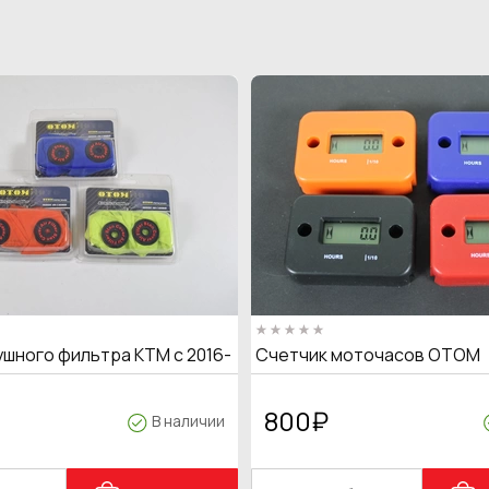
ушного фильтра KTM с 2016-
Счетчик моточасов OTOM
800
₽
В наличии