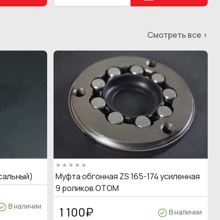
Смотреть все >
сальный)
Муфта обгонная ZS 165-174 усиленная
9 роликов OTOM
В наличии
1 100
₽
В наличии