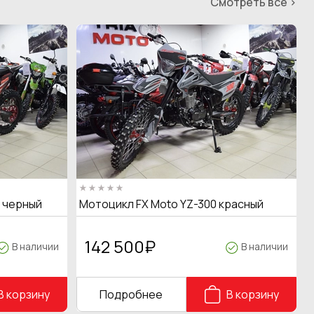
Смотреть все >
T черный
Мотоцикл FX Moto YZ-300 красный
142 500
₽
В наличии
В наличии
В корзину
Подробнее
В корзину