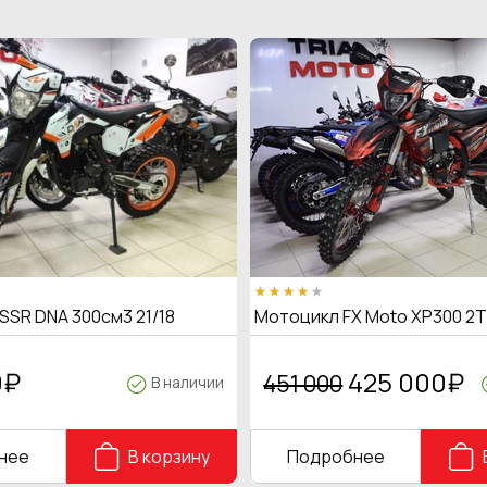
SSR DNA 300см3 21/18
Мотоцикл FX Moto XP300 2
0
₽
425 000
₽
451 000
В наличии
нее
В корзину
Подробнее