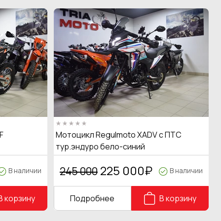
F
Мотоцикл Regulmoto XADV с ПТС
тур.эндуро бело-синий
225 000
₽
245 000
В наличии
В наличии
В корзину
Подробнее
В корзину