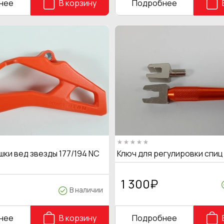
нее
В корзину
Подробнее
ки вед звезды 177/194 NC
Ключ для регулировки спи
1 300
₽
В наличии
нее
В корзину
Подробнее