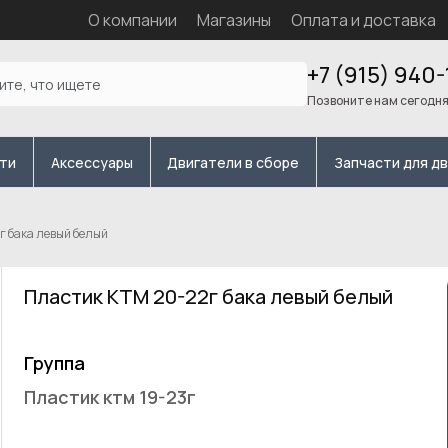
О компании
Магазины
Оплата и доставка
+7 (915) 940-
Позвоните нам сегодн
сти
Аксессуары
Двигатели в сборе
Запчасти для д
г бака левый белый
Пластик КТМ 20-22г бака левый белый
Группа
Пластик ктм 19-23г