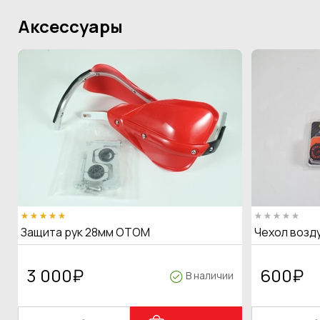
Аксессуары
Защита рук 28мм OTOM
Чехол возд
3 000
₽
600
₽
В наличии