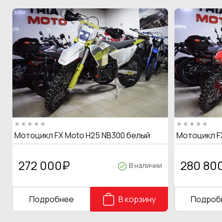
Мотоцикл FX Moto H25 NB300 белый
Мотоцикл F
272 000
₽
280 80
В наличии
Подробнее
В корзину
Подроб