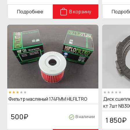
Подробнее
В корзину
Подроб
Фильтр масляный 174FMM HILFILTRO
Диск сцепле
кт 7шт NB30
500
₽
В наличии
1 850
₽