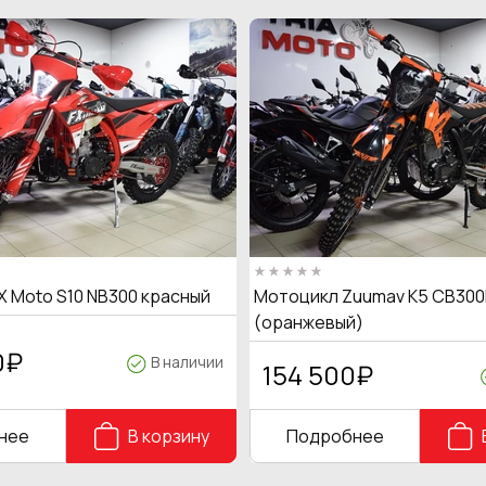
X Moto S10 NB300 красный
Мотоцикл Zuumav K5 CB300
(оранжевый)
0
₽
В наличии
154 500
₽
нее
В корзину
Подробнее