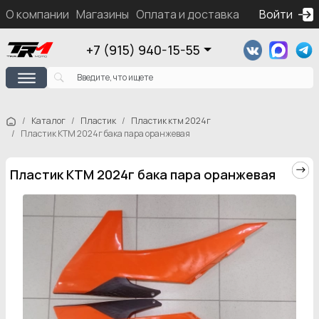
О компании
Магазины
Оплата и доставка
Контакты
Войти
Ка
+7 (915) 940-15-55
Каталог
Пластик
Пластик ктм 2024г
Пластик KTM 2024г бака пара оранжевая
Пластик KTM 2024г бака пара оранжевая