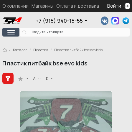
О компании
Магазины
Оплата и доставка
Контакты
Войти
Ка
+7 (915) 940-15-55
Каталог
Пластик
Пластик питбайк bse evo kids
Пластик питбайк bse evo kids
А
₽