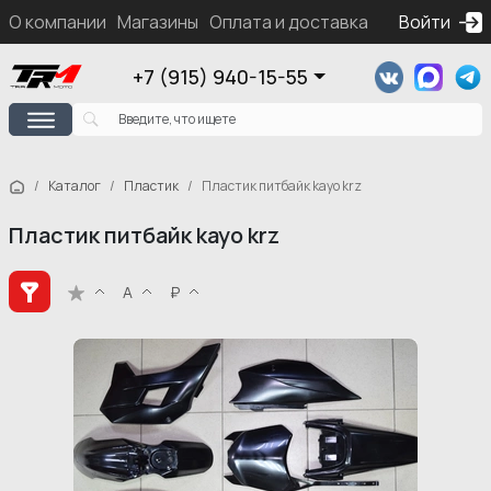
О компании
Магазины
Оплата и доставка
Контакты
Войти
Ка
+7 (915) 940-15-55
Каталог
Пластик
Пластик питбайк kayo krz
Пластик питбайк kayo krz
А
₽