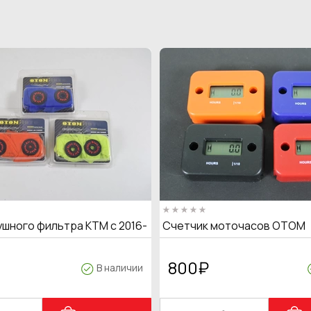
ушного фильтра KTM с 2016-
Счетчик моточасов OTOM
800
₽
В наличии