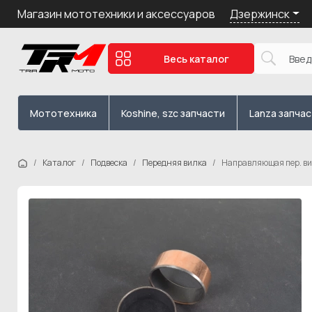
Дзержинск
Магазин мототехники и аксессуаров
Весь каталог
Мототехника
Koshine, szc запчасти
Lanza запча
Каталог
Подвеска
Передняя вилка
Направляющая пер. вил