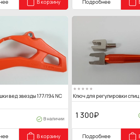
нее
В корзину
Подробнее
ки вед звезды 177/194 NC
Ключ для регулировки спи
1 300
₽
В наличии
нее
В корзину
Подробнее