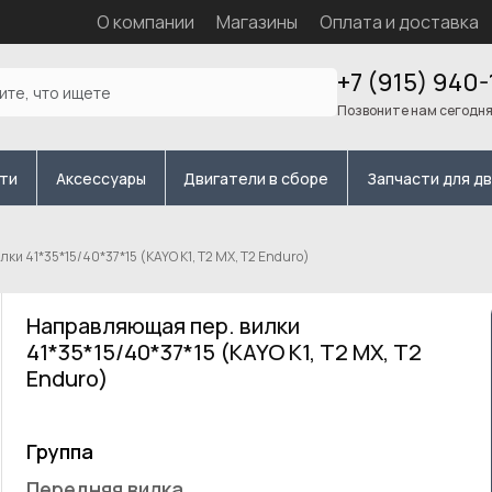
О компании
Магазины
Оплата и доставка
+7 (915) 940-
Позвоните нам сегодн
сти
Аксессуары
Двигатели в сборе
Запчасти для д
ки 41*35*15/40*37*15 (KAYO K1, T2 MX, T2 Enduro)
Направляющая пер. вилки
41*35*15/40*37*15 (KAYO K1, T2 MX, T2
Enduro)
Группа
Передняя вилка