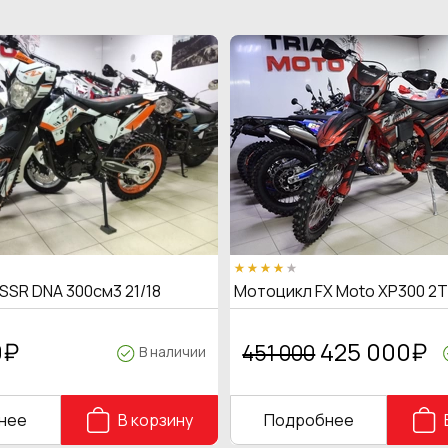
SSR DNA 300см3 21/18
Мотоцикл FX Moto XP300 2
0
₽
425 000
₽
451 000
В наличии
нее
В корзину
Подробнее