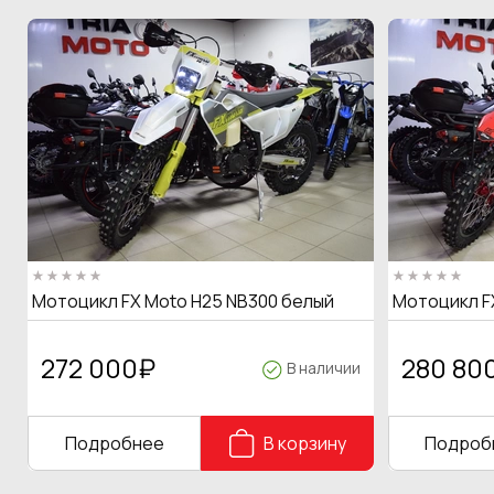
Мотоцикл FX Moto H25 NB300 белый
Мотоцикл F
272 000
₽
280 80
В наличии
Подробнее
В корзину
Подроб