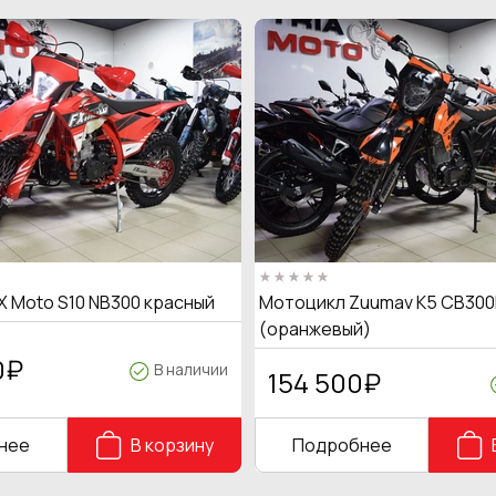
X Moto S10 NB300 красный
Мотоцикл Zuumav K5 CB300
(оранжевый)
0
₽
В наличии
154 500
₽
нее
В корзину
Подробнее