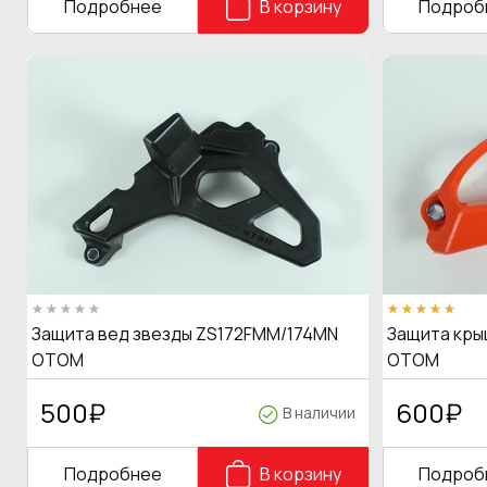
Подробнее
В корзину
Подроб
Защита вед звезды ZS172FMM/174MN
Защита крыш
OTOM
OTOM
500
₽
600
₽
В наличии
Подробнее
В корзину
Подроб