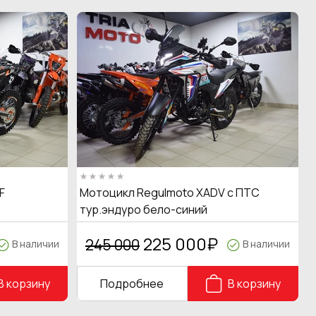
F
Мотоцикл Regulmoto XADV с ПТС
тур.эндуро бело-синий
225 000
₽
245 000
В наличии
В наличии
В корзину
Подробнее
В корзину