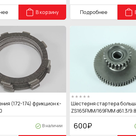
нее
В корзину
Подробнее
ния (172-174) фрикцион к-
Шестерня стартера больш
0
ZS165FMM/169FMM d61.3/9.8
600
₽
В наличии