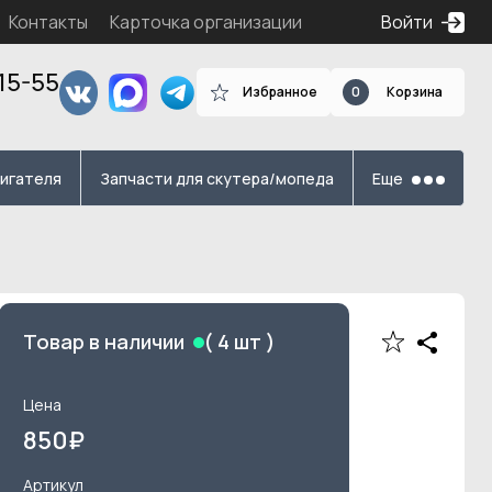
Контакты
Карточка организации
Войти
15-55
Избранное
0
Корзина
я
вигателя
Запчасти для скутера/мопеда
Еще
Товар в наличии
(
4
шт )
Цена
850
₽
Артикул