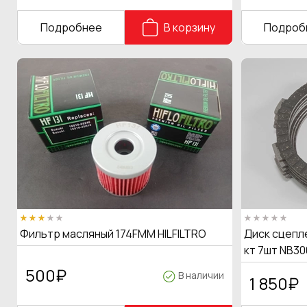
Подробнее
В корзину
Подроб
Фильтр масляный 174FMM HILFILTRO
Диск сцепле
кт 7шт NB30
500
₽
В наличии
1 850
₽