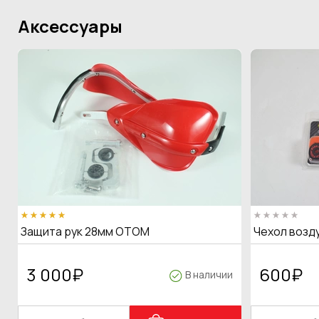
Аксессуары
Защита рук 28мм OTOM
Чехол возд
3 000
₽
600
₽
В наличии