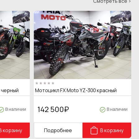
Смотреть все >
T черный
Мотоцикл FX Moto YZ-300 красный
142 500
₽
В наличии
В наличии
В корзину
Подробнее
В корзину