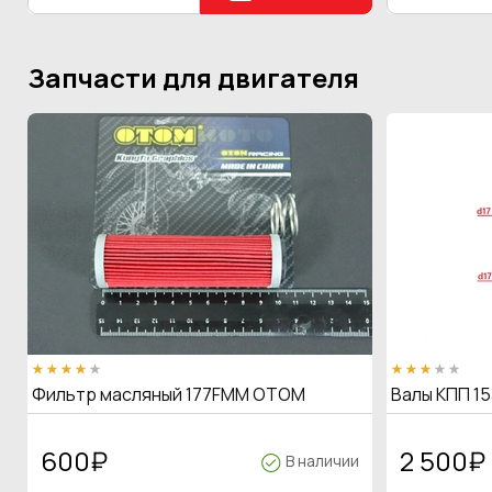
Запчасти для двигателя
Фильтр масляный 177FMM OTOM
Валы КПП 15
600
₽
2 500
₽
В наличии