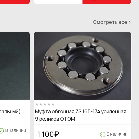
Смотреть все >
сальный)
Муфта обгонная ZS 165-174 усиленная
9 роликов OTOM
В наличии
1 100
₽
В наличии