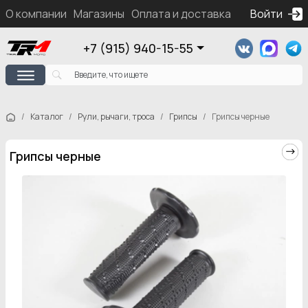
О компании
Магазины
Оплата и доставка
Контакты
Войти
Ка
+7 (915) 940-15-55
Каталог
Рули, рычаги, троса
Грипсы
Грипсы черные
Грипсы черные