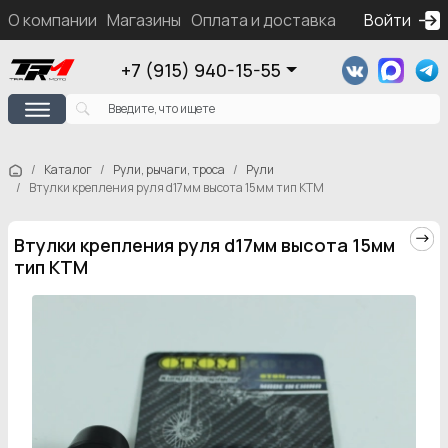
О компании
Магазины
Оплата и доставка
Контакты
Войти
Ка
+7 (915) 940-15-55
Каталог
Рули, рычаги, троса
Рули
Втулки крепления руля d17мм высота 15мм тип КТМ
Втулки крепления руля d17мм высота 15мм
тип КТМ