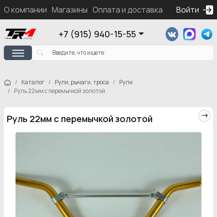
О компании
Магазины
Оплата и доставка
Контакты
Войти
Ка
+7 (915) 940-15-55
Каталог
Рули, рычаги, троса
Рули
Руль 22мм с перемычкой золотой
Руль 22мм с перемычкой золотой