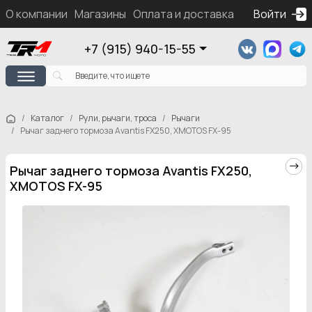
О компании
Магазины
Оплата и доставка
Контакты
Войти
Ка
+7 (915) 940-15-55
Каталог
Рули, рычаги, троса
Рычаги
Рычаг заднего тормоза Avantis FX250, XMOTOS FX-95
Рычаг заднего тормоза Avantis FX250,
XMOTOS FX-95