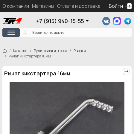
О компании
Магазины
Оплата и доставка
Контакты
Войти
Ка
+7 (915) 940-15-55
Каталог
Рули, рычаги, троса
Рычаги
Рычаг кикстартера 16мм
Рычаг кикстартера 16мм