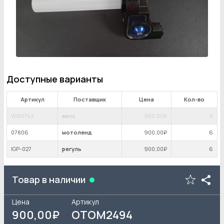
Доступные варианты
Артикул
Поставщик
Цена
Кол-во
WW0743
велс
900
,00₽
0
07806
мотоленд
900
,00₽
6
IGP-027
регуль
900
,00₽
6
Товар в наличии
Цена
Артикул
900
,00₽
OTOM2494