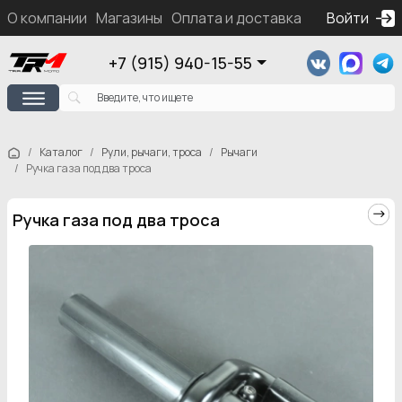
О компании
Магазины
Оплата и доставка
Контакты
Войти
Ка
+7 (915) 940-15-55
Каталог
Рули, рычаги, троса
Рычаги
Ручка газа под два троса
Ручка газа под два троса