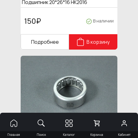
Подшипник 20*26*16 HK2016
150
₽
В наличии
Подробнее
В корзину
Подшипник 20*26*12 HK2012
Главная
Поиск
Каталог
Корзина
Кабинет