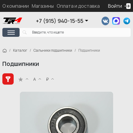
О компании
Магазины
Оплата и доставка
Контакты
Войти
Ка
+7 (915) 940-15-55
Каталог
Сальники подшипники
Подшипники
Подшипники
А
₽