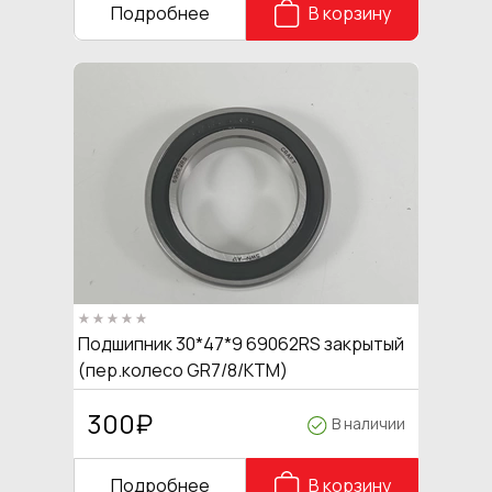
Подробнее
В корзину
Подшипник 30*47*9 69062RS закрытый
(пер.колесо GR7/8/КТМ)
300
₽
В наличии
Подробнее
В корзину