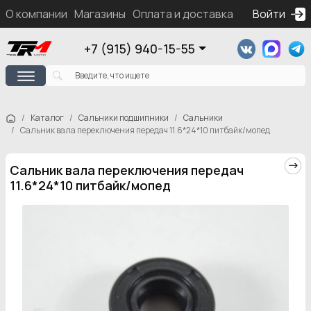
О компании
Магазины
Оплата и доставка
Контакты
Войти
Ка
+7 (915) 940-15-55
Каталог
Сальники подшипники
Сальники
Сальник вала переключения передач 11.6*24*10 питбайк/мопед
Сальник вала переключения передач
11.6*24*10 питбайк/мопед