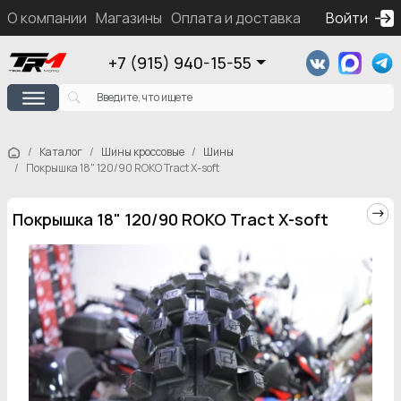
О компании
Магазины
Оплата и доставка
Контакты
Войти
Ка
+7 (915) 940-15-55
Каталог
Шины кроссовые
Шины
Покрышка 18" 120/90 ROKO Tract X-soft
Покрышка 18" 120/90 ROKO Tract X-soft