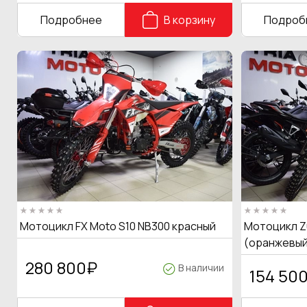
Подробнее
В корзину
Подроб
Мотоцикл FX Moto S10 NB300 красный
Мотоцикл Z
(оранжевый
280 800
₽
В наличии
154 50