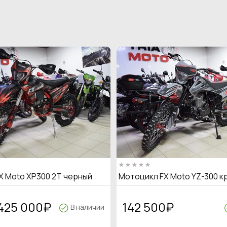
X Moto XP300 2T черный
Мотоцикл FX Moto YZ-300 к
425 000
₽
142 500
₽
В наличии