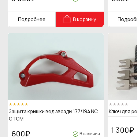
Подробнее
В корзину
Подроб
Защита крышки вед звезды 177/194 NC
Ключ для р
OTOM
1 300
₽
600
₽
В наличии