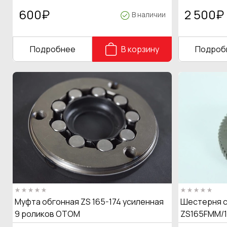
600
₽
2 500
₽
В наличии
Подробнее
В корзину
Подроб
Муфта обгонная ZS 165-174 усиленная
Шестерня с
9 роликов OTOM
ZS165FMM/1