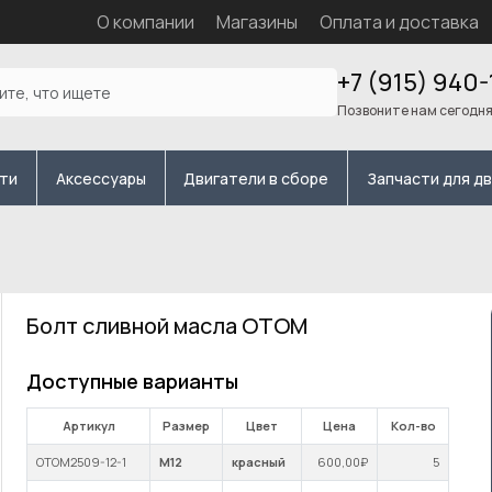
О компании
Магазины
Оплата и доставка
+7 (915) 940-
Позвоните нам сегодн
сти
Аксессуары
Двигатели в сборе
Запчасти для д
Болт сливной масла OTOM
Доступные варианты
Артикул
Размер
Цвет
Цена
Кол-во
OTOM2509-12-1
M12
красный
600
,00₽
5