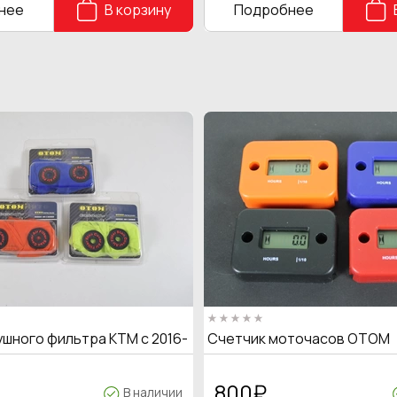
нее
В корзину
Подробнее
ушного фильтра KTM с 2016-
Счетчик моточасов OTOM
800
₽
В наличии