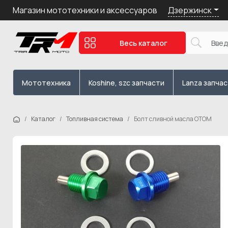
Дзержинск
Магазин мототехники и аксессуаров
Весь каталог
Мототехника
Koshine, szc запчасти
Lanza запча
Каталог
Топливная система
Болт сливной масла OTOM