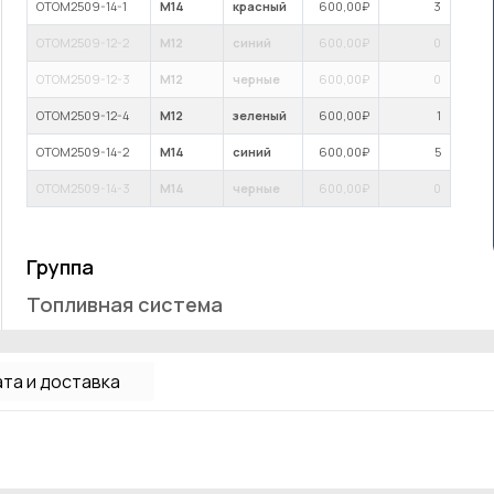
OTOM2509-14-1
M14
красный
600
,00₽
3
OTOM2509-12-2
M12
синий
600
,00₽
0
OTOM2509-12-3
M12
черные
600
,00₽
0
OTOM2509-12-4
M12
зеленый
600
,00₽
1
OTOM2509-14-2
M14
синий
600
,00₽
5
OTOM2509-14-3
M14
черные
600
,00₽
0
Группа
Топливная система
та и доставка