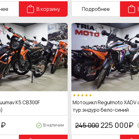
нее
В корзину
Подробнее
uumav K5 CB300F
Мотоцикл Regulmoto XADV 
)
тур.эндуро бело-синий
0
₽
225 000
₽
245 000
В наличии