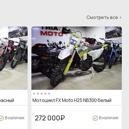
Смотреть все >
расный
Мотоцикл FX Moto H25 NB300 белый
272 000
₽
В наличии
В наличии