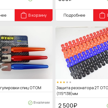
нее
В корзину
Подробнее
егулировки спиц OTOM
Защита резонатора 2Т OTO
(115*138)мм
В наличии
2 500
₽