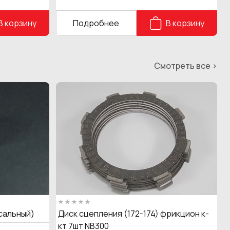
В корзину
Подробнее
В корзину
Смотреть все >
сальный)
Диск сцепления (172-174) фрикцион к-
кт 7шт NB300