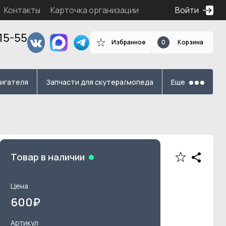
Контакты
Карточка организации
Войти
15-55
Избранное
0
Корзина
я
вигателя
Запчасти для скутера/мопеда
Еще
Товар в наличии
Цена
600
₽
Артикул