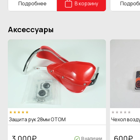
Подробнее
В корзину
Подроб
Аксессуары
Защита рук 28мм OTOM
Чехол возд
3 000
₽
600
₽
В наличии