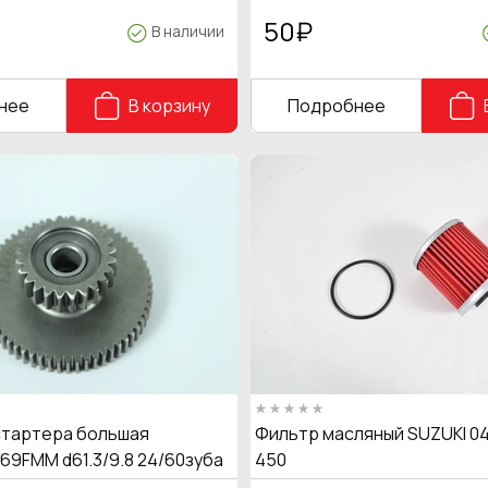
50
₽
В наличии
нее
В корзину
Подробнее
тартера большая
Фильтр масляный SUZUKI 04
69FMM d61.3/9.8 24/60зуба
450