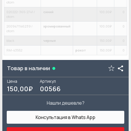
otom
020222-365-2741 /
синий
100
,00₽
0
otom
2009471146239 /
хромированный
100
,00₽
0
otom
black
черные
150
,00₽
0
RM-43552
рокот
150
,00₽
0
Товар в наличии
Цена
Артикул
150
,00₽
00566
Нашли дешевле?
Консультация в Whats App