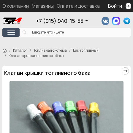
О компании
Магазины
Оплата и доставка
Контакты
Войти
Ка
+7 (915) 940-15-55
Каталог
Топливная система
Бак топливный
Клапан крышки топливного бака
Клапан крышки топливного бака