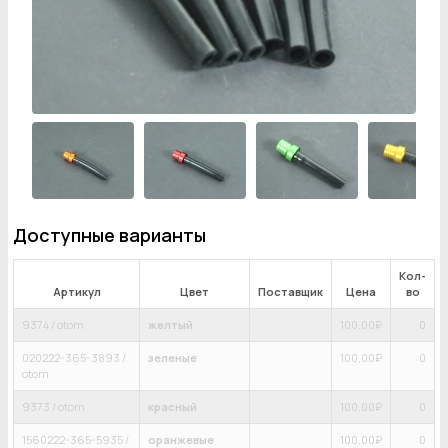
Доступные варианты
Кол-
Артикул
Цвет
Поставщик
Цена
во
9374 / otom
желтый
100
,00₽
0
020222-365-3893 /
зеленые
100
,00₽
0
otom
9373 / otom
красный
100
,00₽
0
1560222-365-5935 /
оранжевые
100
,00₽
0