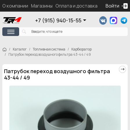
О компании
Магазины
Оплата и доставка
Контакты
Войти
Ка
+7 (915) 940-15-55
Каталог
Топливная система
Карбюратор
Патрубок переход воздушного фильтра 43-44 / 49
Патрубок переход воздушного фильтра
43-44 / 49