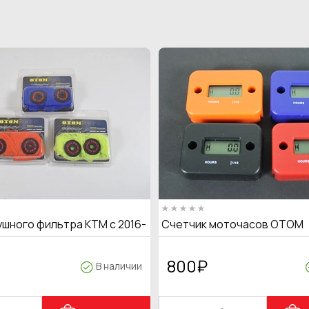
ушного фильтра KTM с 2016-
Счетчик моточасов OTOM
800
₽
В наличии