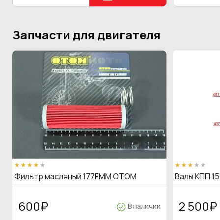
Запчасти для двигателя
Фильтр масляный 177FMM OTOM
Валы КПП 15
600
₽
2 500
₽
В наличии