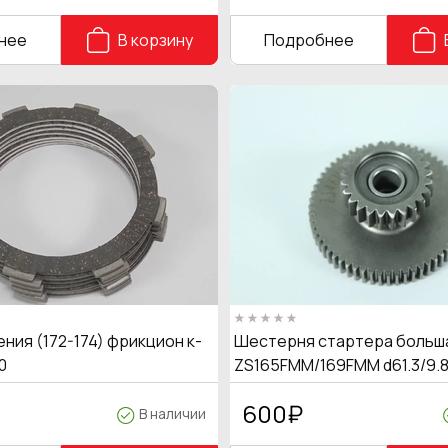
нее
В корзину
Подробнее
ния (172-174) фрикцион к-
Шестерня стартера больш
0
ZS165FMM/169FMM d61.3/9.8
600
₽
В наличии