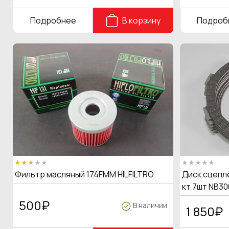
Подробнее
В корзину
Подроб
Фильтр масляный 174FMM HILFILTRO
Диск сцепле
кт 7шт NB30
500
₽
В наличии
1 850
₽