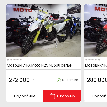
Мотоцикл FX Moto H25 NB300 белый
Мотоцикл F
272 000
₽
280 80
В наличии
Подробнее
В корзину
Подроб