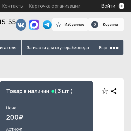
Контакты
Карточка организации
Войти
15-55
Избранное
0
Корзина
я
вигателя
Запчасти для скутера/мопеда
Еще
Товар в наличии
(
3
шт )
Цена
200
₽
Артикул