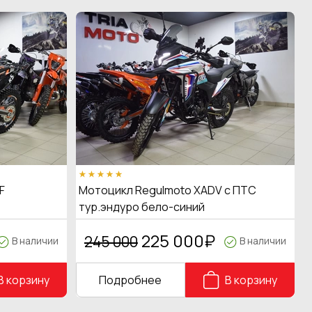
F
Мотоцикл Regulmoto XADV с ПТС
тур.эндуро бело-синий
225 000
₽
245 000
В наличии
В наличии
В корзину
Подробнее
В корзину