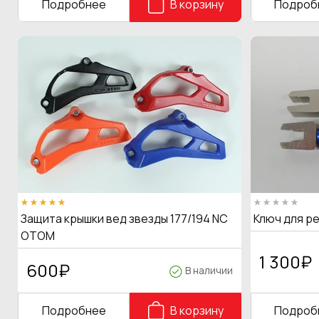
Подробнее
В корзину
Подроб
Защита крышки вед звезды 177/194 NC
Ключ для р
OTOM
1 300
₽
600
₽
В наличии
Подробнее
В корзину
Подроб