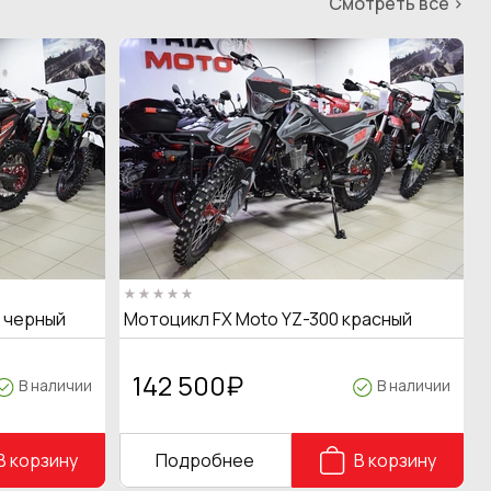
Смотреть все >
T черный
Мотоцикл FX Moto YZ-300 красный
142 500
₽
В наличии
В наличии
В корзину
Подробнее
В корзину