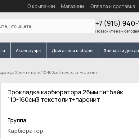
О компании
Магазины
Оплата и доставка
+7 (915) 940-
Позвоните нам сегодн
сти
Аксессуары
Двигатели в сборе
Запчасти для д
юратора 26мм питбайк 110-160см3 текстолит+паронит
Прокладка карбюратора 26мм питбайк
110-160см3 текстолит+паронит
Группа
Карбюратор