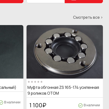
Смотреть все >
сальный)
Муфта обгонная ZS 165-174 усиленная
9 роликов OTOM
В наличии
1 100
₽
В наличии