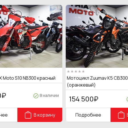
X Moto S10 NB300 красный
Мотоцикл Zuumav K5 CB300
(оранжевый)
0
₽
В наличии
154 500
₽
нее
В корзину
Подробнее