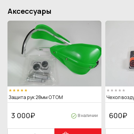
Аксессуары
Защита рук 28мм OTOM
Чехол возд
3 000
₽
600
₽
В наличии