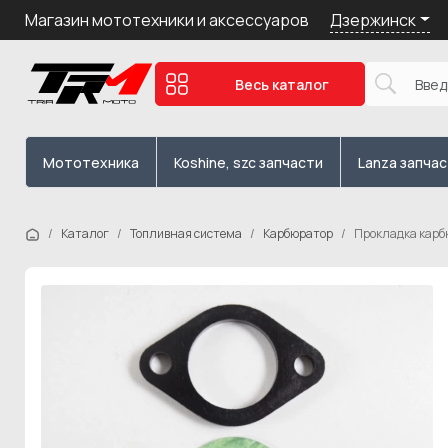
Дзержинск
Магазин мототехники и аксессуаров
Весь каталог
Мототехника
Koshine, szc запчасти
Lanza запча
Каталог
Топливная система
Карбюратор
Прокладка карб