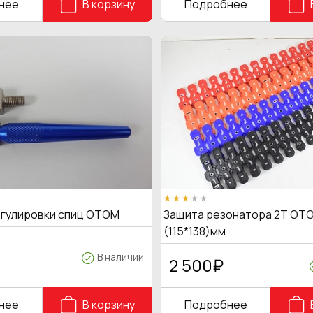
нее
В корзину
Подробнее
егулировки спиц OTOM
Защита резонатора 2Т OTO
(115*138)мм
В наличии
2 500
₽
нее
В корзину
Подробнее