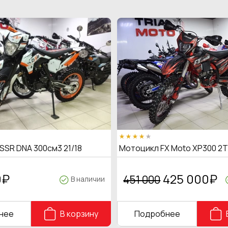
SSR DNA 300см3 21/18
Мотоцикл FX Moto XP300 2
0
₽
425 000
₽
451 000
В наличии
нее
В корзину
Подробнее