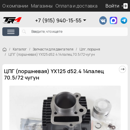
О компании
Магазины
Оплата и доставка
Контакты
Войти
Ка
+7 (915) 940-15-55
Каталог
Запчасти для двигателя
Цпг, поршня
ЦПГ (поршневая) YX125 d52.4 14палец 70.5/72 чугун
ЦПГ (поршневая) YX125 d52.4 14палец
70.5/72 чугун