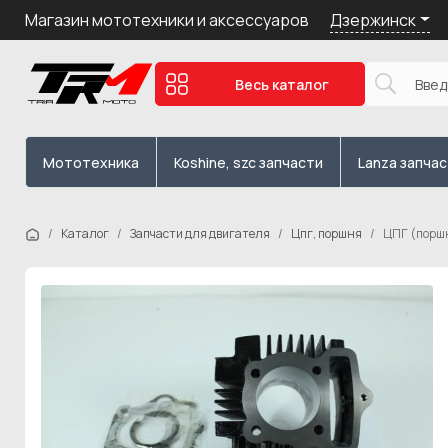
Дзержинск
Магазин мототехники и аксессуаров
Весь каталог
Мототехника
Koshine, szc запчасти
Lanza запча
Каталог
Запчасти для двигателя
Цпг, поршня
ЦПГ (поршн