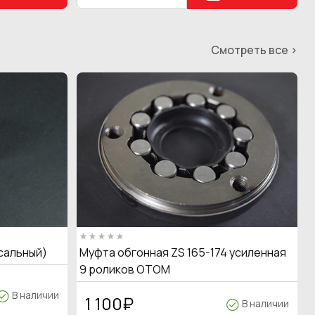
Смотреть все >
сальный)
Муфта обгонная ZS 165-174 усиленная
9 роликов OTOM
В наличии
1 100
₽
В наличии