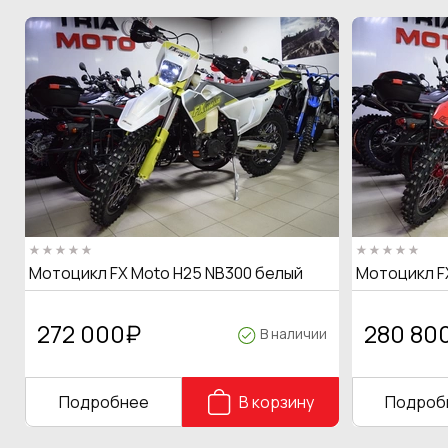
Мотоцикл FX Moto H25 NB300 белый
Мотоцикл F
272 000
₽
280 80
В наличии
Подробнее
В корзину
Подроб