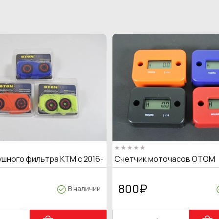
ушного фильтра KTM с 2016-
Счетчик моточасов OTOM
800
₽
В наличии