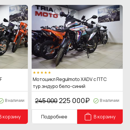
F
Мотоцикл Regulmoto XADV с ПТС
тур.эндуро бело-синий
225 000
₽
245 000
В наличии
В наличии
В корзину
Подробнее
В корзину