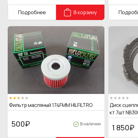
Подробнее
В корзину
Подроб
Фильтр масляный 174FMM HILFILTRO
Диск сцепле
кт 7шт NB30
500
₽
В наличии
1 850
₽