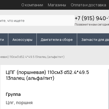
О компании
Магазины
Оплата и доставка
+7 (915) 940-
Позвоните нам сегодн
сти
Аксессуары
Двигатели в сборе
Запчасти для д
евая) 110см3 d52.4*49.5 13палец (альфа/пит)
ЦПГ (поршневая) 110см3 d52.4*49.5
13палец (альфа/пит)
Группа
Цпг, поршня