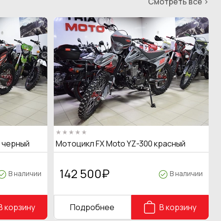
Смотреть все >
T черный
Мотоцикл FX Moto YZ-300 красный
142 500
₽
В наличии
В наличии
В корзину
Подробнее
В корзину