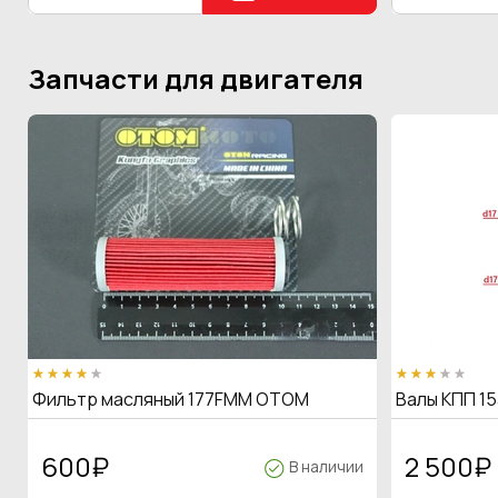
Запчасти для двигателя
Фильтр масляный 177FMM OTOM
Валы КПП 15
600
₽
2 500
₽
В наличии