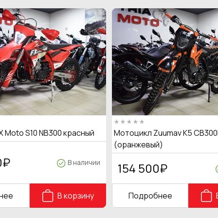
X Moto S10 NB300 красный
Мотоцикл Zuumav K5 CB300
(оранжевый)
0
₽
В наличии
154 500
₽
нее
В корзину
Подробнее