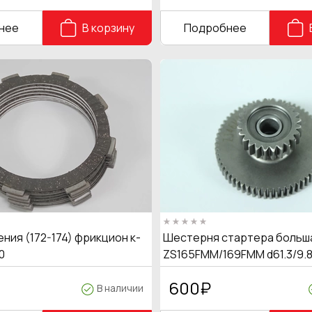
нее
В корзину
Подробнее
ния (172-174) фрикцион к-
Шестерня стартера больш
0
ZS165FMM/169FMM d61.3/9.8
600
₽
В наличии