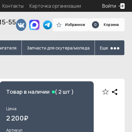
Контакты
Карточка организации
Войти
15-55
Избранное
0
Корзина
я
вигателя
Запчасти для скутера/мопеда
Еще
Товар в наличии
(
2
шт )
Цена
2 200
₽
Артикул