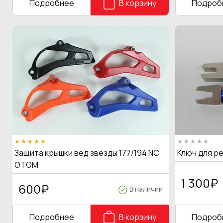
Подробнее
В корзину
Подроб
Защита крышки вед звезды 177/194 NC
Ключ для р
OTOM
1 300
₽
600
₽
В наличии
Подробнее
В корзину
Подроб