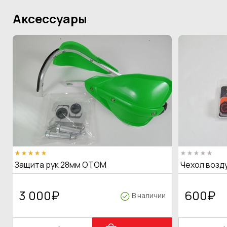
Аксессуары
Защита рук 28мм OTOM
Чехол возд
3 000
₽
600
₽
В наличии