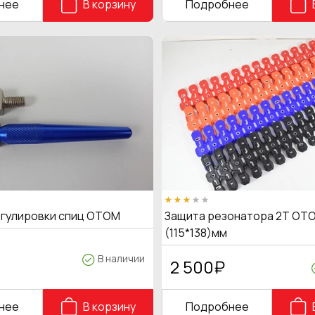
нее
В корзину
Подробнее
егулировки спиц OTOM
Защита резонатора 2Т OTO
(115*138)мм
В наличии
2 500
₽
нее
В корзину
Подробнее