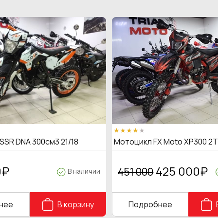
SSR DNA 300см3 21/18
Мотоцикл FX Moto XP300 2
0
₽
425 000
₽
451 000
В наличии
нее
В корзину
Подробнее