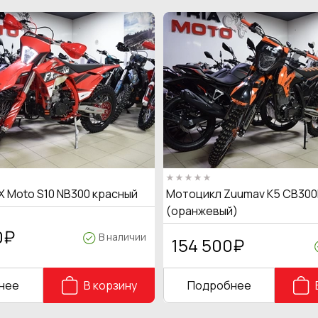
X Moto S10 NB300 красный
Мотоцикл Zuumav K5 CB300
(оранжевый)
0
₽
В наличии
154 500
₽
нее
В корзину
Подробнее