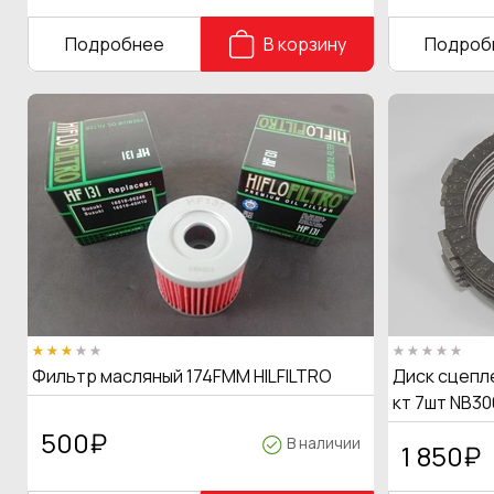
Подробнее
В корзину
Подроб
Фильтр масляный 174FMM HILFILTRO
Диск сцепле
кт 7шт NB30
500
₽
В наличии
1 850
₽