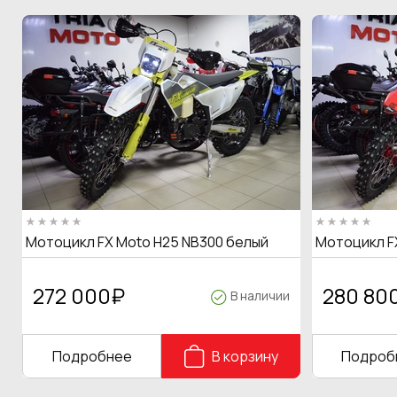
Мотоцикл FX Moto H25 NB300 белый
Мотоцикл F
272 000
₽
280 80
В наличии
Подробнее
В корзину
Подроб