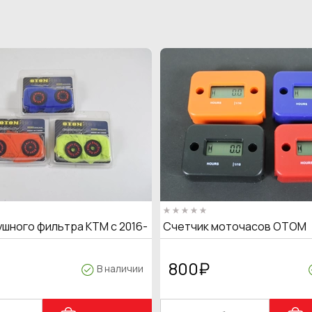
ушного фильтра KTM с 2016-
Счетчик моточасов OTOM
800
₽
В наличии