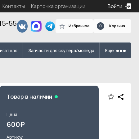
Контакты
Карточка организации
Войти
15-55
Избранное
0
Корзина
я
вигателя
Запчасти для скутера/мопеда
Еще
Товар в наличии
Цена
600
₽
Артикул