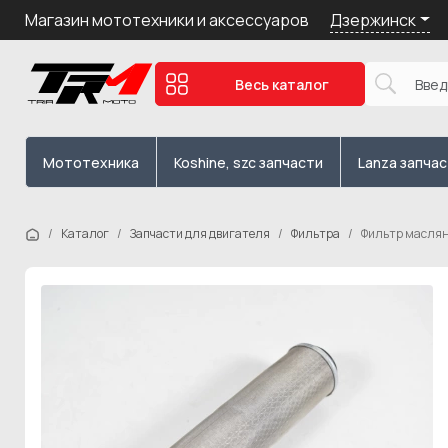
Дзержинск
Магазин мототехники и аксессуаров
Весь каталог
Мототехника
Koshine, szc запчасти
Lanza запча
Каталог
Запчасти для двигателя
Фильтра
Фильтр маслян