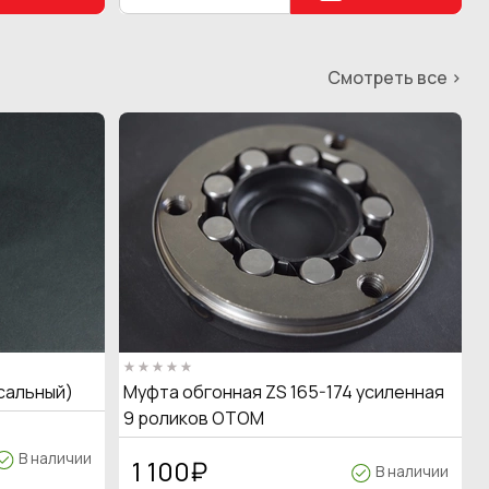
Смотреть все >
сальный)
Муфта обгонная ZS 165-174 усиленная
9 роликов OTOM
В наличии
1 100
₽
В наличии