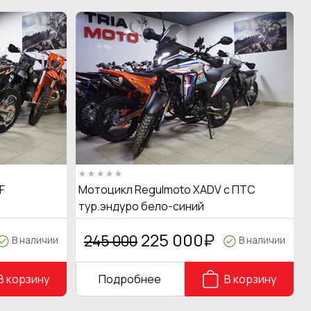
F
Мотоцикл Regulmoto XADV с ПТС
тур.эндуро бело-синий
225 000
₽
245 000
В наличии
В наличии
В корзину
Подробнее
В корзину