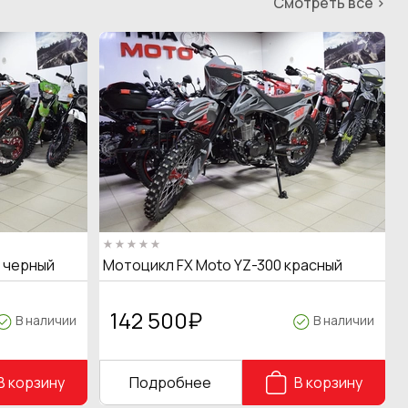
Смотреть все >
T черный
Мотоцикл FX Moto YZ-300 красный
142 500
₽
В наличии
В наличии
В корзину
Подробнее
В корзину