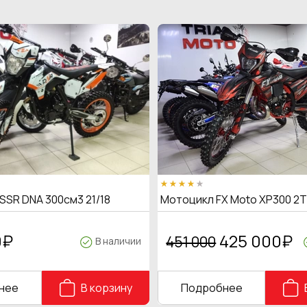
SSR DNA 300см3 21/18
Мотоцикл FX Moto XP300 2
0
₽
425 000
₽
451 000
В наличии
нее
В корзину
Подробнее