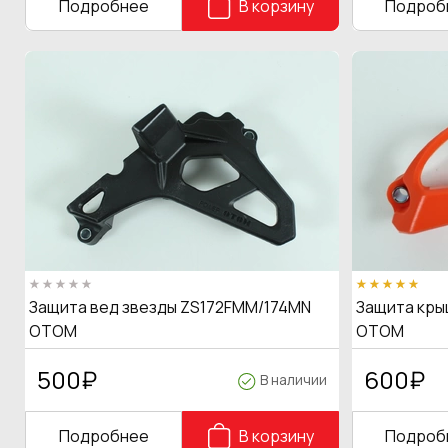
Подробнее
В корзину
Подроб
Защита вед звезды ZS172FMM/174MN
Защита крыш
OTOM
OTOM
500
₽
600
₽
В наличии
Подробнее
В корзину
Подроб