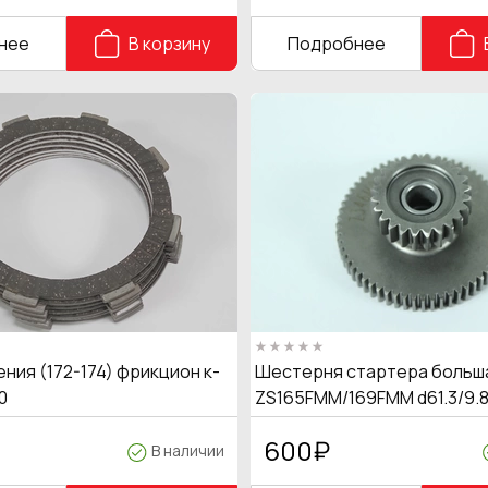
нее
В корзину
Подробнее
ния (172-174) фрикцион к-
Шестерня стартера больш
0
ZS165FMM/169FMM d61.3/9.8
600
₽
В наличии