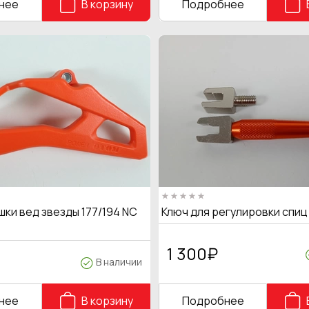
нее
В корзину
Подробнее
ки вед звезды 177/194 NC
Ключ для регулировки спи
1 300
₽
В наличии
нее
В корзину
Подробнее