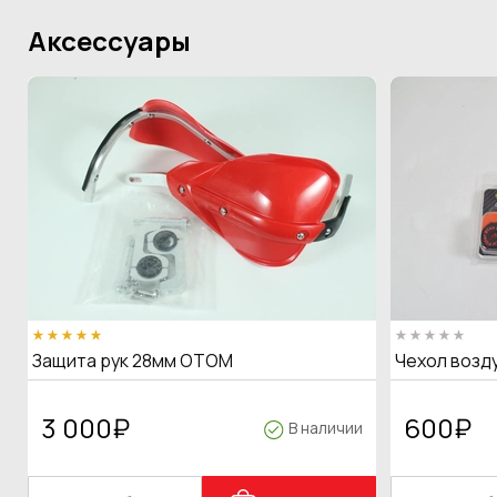
Аксессуары
Защита рук 28мм OTOM
Чехол возд
3 000
₽
600
₽
В наличии