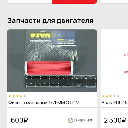
Запчасти для двигателя
Фильтр масляный 177FMM OTOM
Валы КПП 15
600
₽
2 500
₽
В наличии