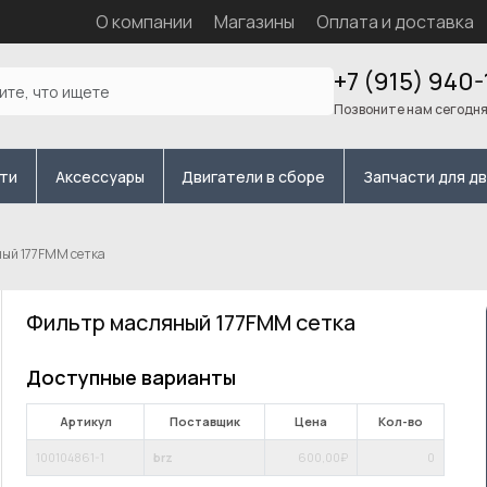
О компании
Магазины
Оплата и доставка
+7 (915) 940-
Позвоните нам сегодн
сти
Аксессуары
Двигатели в сборе
Запчасти для д
ый 177FMM сетка
Фильтр масляный 177FMM сетка
Доступные варианты
Артикул
Поставщик
Цена
Кол-во
100104861-1
brz
600
,00₽
0