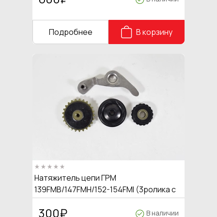
Подробнее
В корзину
Натяжитель цепи ГРМ
139FMB/147FMH/152-154FMI (3ролика с
кронштейном)
300
₽
В наличии