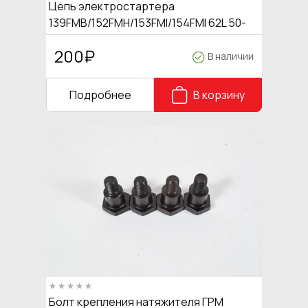
Цепь электростартера
139FMB/152FMH/153FMI/154FMI 62L 50-
125см3
200
₽
В наличии
Подробнее
В корзину
Болт крепления натяжителя ГРМ