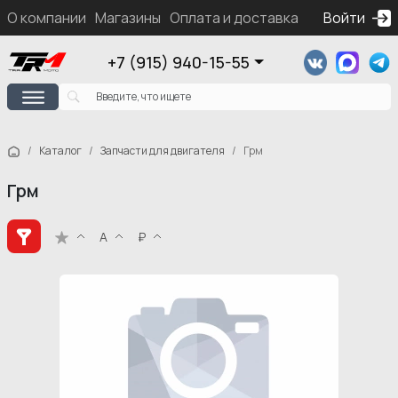
О компании
Магазины
Оплата и доставка
Контакты
Войти
Ка
+7 (915) 940-15-55
Каталог
Запчасти для двигателя
Грм
Грм
А
₽