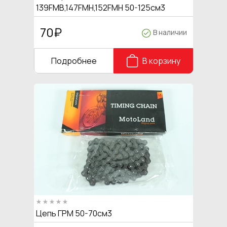
139FMB,147FMH,152FMH 50-125см3
70
₽
В наличии
Подробнее
В корзину
Цепь ГРМ 50-70см3