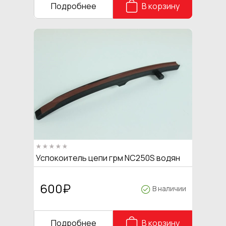
Подробнее
В корзину
Успокоитель цепи грм NC250S водян
600
₽
В наличии
Подробнее
В корзину