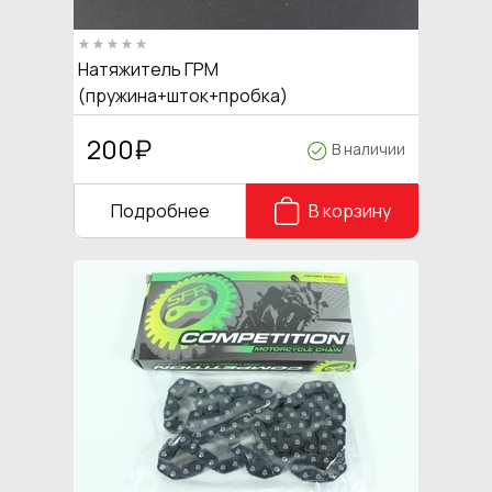
Натяжитель ГРМ
(пружина+шток+пробка)
139FMB,147FMH,152FMH 50-110см3
200
₽
В наличии
Подробнее
В корзину