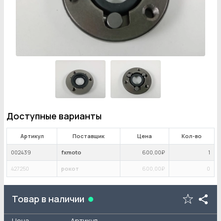
Доступные варианты
Артикул
Поставщик
Цена
Кол-во
002439
fxmoto
600
,00₽
1
427250
рокот
600
,00₽
0
Товар в наличии
Цена
Артикул