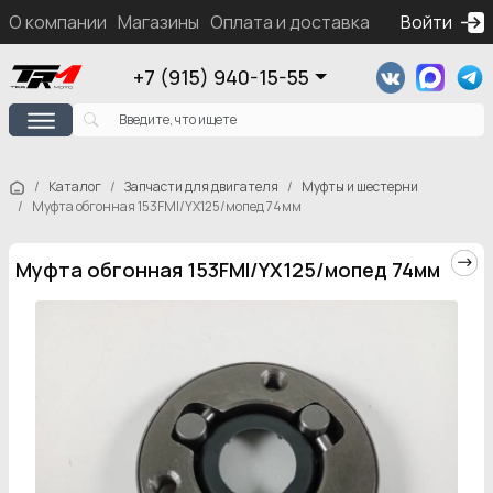
О компании
Магазины
Оплата и доставка
Контакты
Войти
Ка
+7 (915) 940-15-55
Каталог
Запчасти для двигателя
Муфты и шестерни
Муфта обгонная 153FMI/YX125/мопед 74мм
Муфта обгонная 153FMI/YX125/мопед 74мм